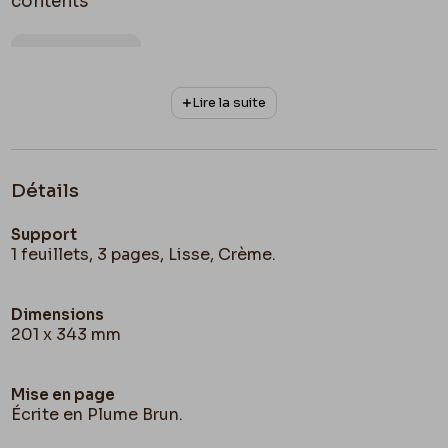
contents
Page 1 Verso : 3
Lire la suite
de moi.
Votre des très dévoué fils
Détails
F. Rops
Support
Namur le 8 février 1847
1 feuillets, 3 pages, Lisse, Crème.
Cher Papa
je vous engage beaucoup
mon petit
cousin Joseph
Dimensions
201 x 343 mm
Page 1 Recto : 4
Mise en page
Écrite en Plume Brun.