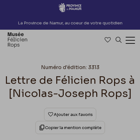
Accèder directement au contenu
La Province de Namur, au coeur de votre quotidien
Accéder à me
Recherch
Ouv
Numéro d'édition: 3313
Lettre de Félicien Rops à
[Nicolas-Joseph Rops]
Ajouter aux favoris
Copier la mention complète