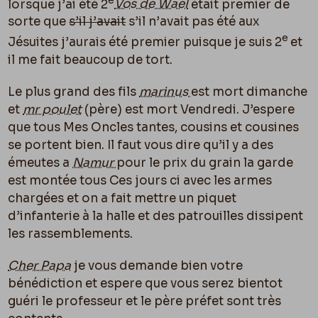
lorsque j’ai été 2
Vos de Wael
était premier de
sorte que
s’il j’avait
s’il n’avait pas été aux
e
Jésuites j’aurais été premier puisque je suis 2
et
il me fait beaucoup de tort.
Le plus grand des fils
marinus
est mort dimanche
et
mr poulet
(père) est mort Vendredi. J’espere
que tous Mes Oncles tantes, cousins et cousines
se portent bien. Il faut vous dire qu’il y a des
émeutes a
Namur
pour le prix du grain la garde
est montée tous Ces jours ci avec les armes
chargées et on a fait mettre un piquet
d’infanterie à la halle et des patrouilles dissipent
les rassemblements.
Cher Papa
je vous demande bien votre
bénédiction et espere que vous serez bientot
guéri le professeur et le père préfet sont très