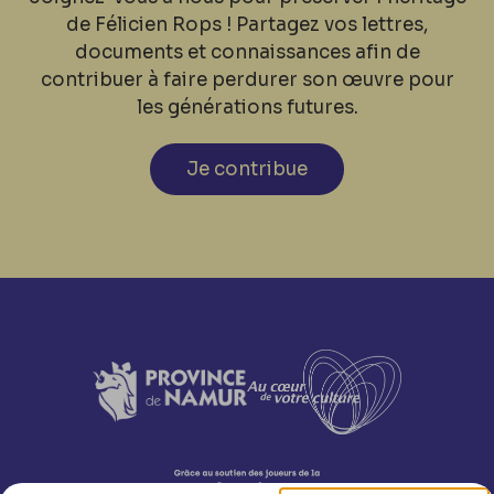
de Félicien Rops ! Partagez vos lettres,
documents et connaissances afin de
contribuer à faire perdurer son œuvre pour
les générations futures.
Je contribue