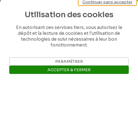
Continuer sans accepter
Utilisation des cookies
En autorisant ces services tiers, vous autorisez le
dépôt et la lecture de cookies et l'utilisation de
technologies de suivi nécessaires à leur bon
fonctionnement.
Nos coordonnées
PARAMÉTRER
ACCEPTER & FERMER
Tél: +32 81 77 67 55
Ouvrir la barre de gestion des 
E-mail: info@museerops.be
Instagram
Facebook