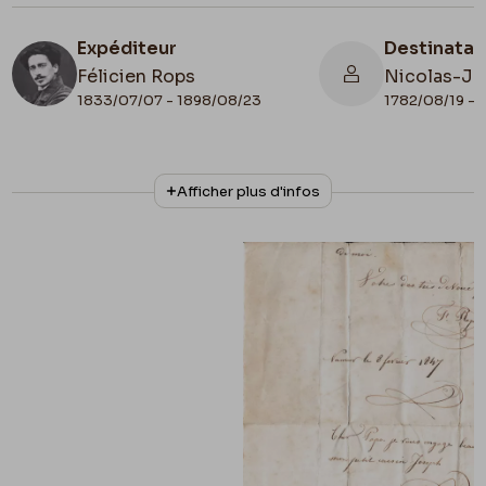
Expéditeur
Destinatai
Félicien Rops
Nicolas-Jo
1833/07/07 - 1898/08/23
1782/08/19 - 
N° d'inventaire
Date de fin
Afficher plus d'infos
FFR/LE/6
1847/02/08
Lieu de conservation
Belgique, Province de Namur, musée Félicien
Rops, Fonds Félicien Rops