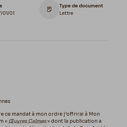
e
Type de document
7/01/01
Lettre
u de
servation
Illustration
ce, Paris,
Lettre illustrée
dation Custodia
nnes
re ce mandat à mon ordre j’offrirai à Mon
um «
Œuvres Calmes
» dont la publication a