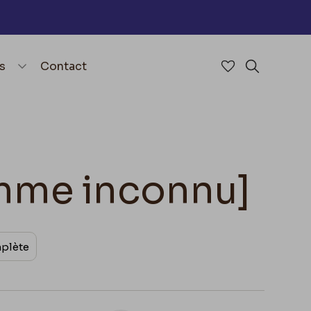
nu
menu.open_menu
s
Contact
Accéder à mes 
Rechercher
omme inconnu]
mplète