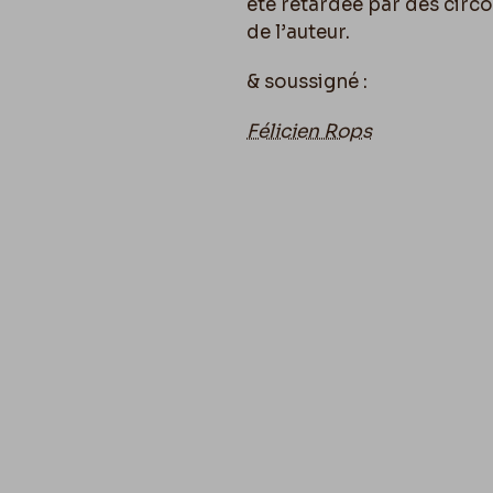
été retardée par des circ
de l’auteur.
& soussigné :
Félicien Rops