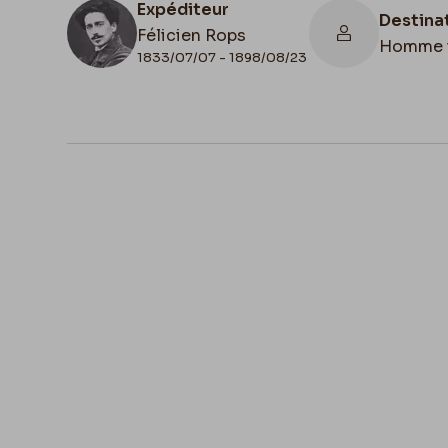
Expéditeur
Destina
Félicien Rops
Homme 
1833/07/07 - 1898/08/23
N° d'inventaire
Collati
8682/3/1
Scan