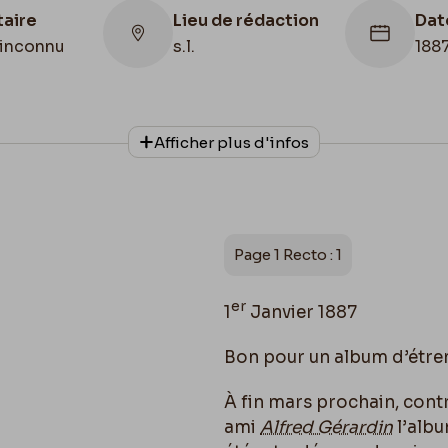
taire
Lieu de rédaction
Dat
inconnu
s.l.
188
Lie
onnage
Date de fin
con
Afficher plus d'infos
1887/01/01
Fran
Fon
Page 1 Recto : 1
er
1
Janvier 1887
Bon pour un album d’étre
À fin mars prochain, cont
ami
Alfred Gérardin
l’alb