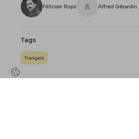
Félicien Rops
Alfred Gérardin
Tags
Français
Ouvrir la barre de gestion des 
Joign
Partage