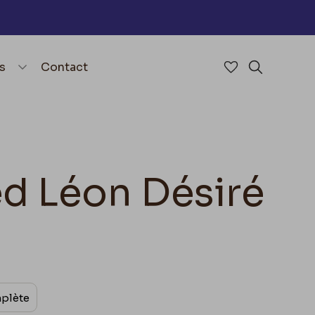
nu
menu.open_menu
s
Contact
Accéder à mes 
Rechercher
red Léon Désiré
mplète