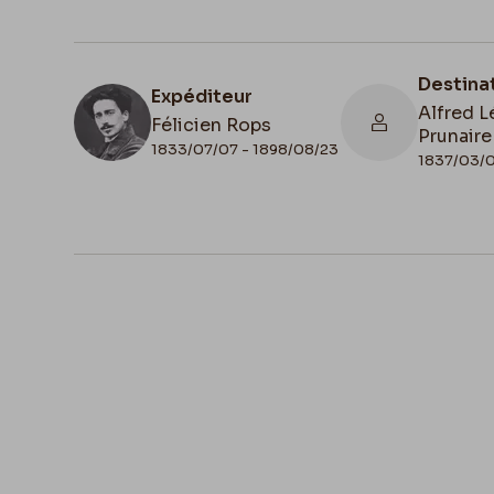
Destina
Expéditeur
Alfred L
Félicien Rops
Prunaire
1833/07/07 - 1898/08/23
1837/03/0
N° d'inventaire
Collati
1972/A/839
Scan