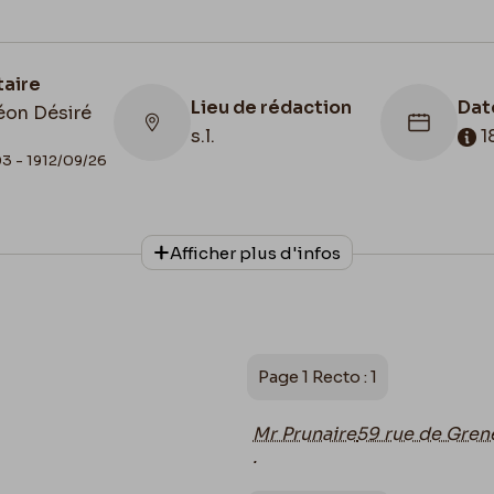
taire
Lieu de rédaction
Dat
éon Désiré
s.l.
1
3 - 1912/09/26
onnage
Date de fin
Cac
Afficher plus d'infos
1886/12/04
188
Page 1 Recto : 1
Mr Prunaire
59 rue de Gren
.