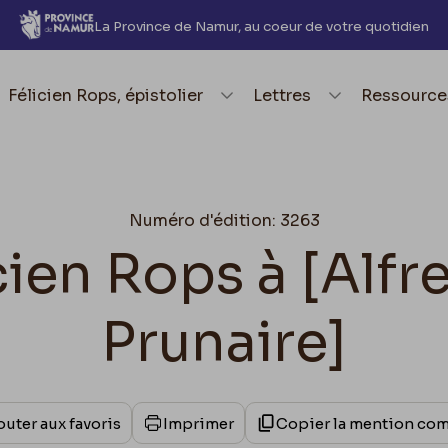
La Province de Namur, au coeur de votre quotidien
element.menu.open_menu
Félicien Rops, épistolier
element.menu.open_me
Lettres
element.
Ressource
Numéro d'édition: 3263
cien Rops à [Alf
Prunaire]
outer aux favoris
Imprimer
Copier la mention co