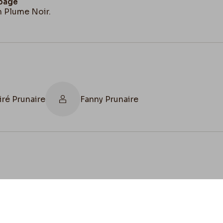
 page
n Plume Noir.
iré Prunaire
Fanny Prunaire
cookies