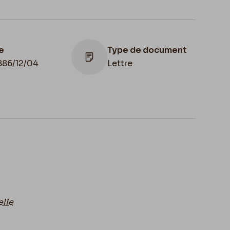
e
Type de document
886/12/04
Lettre
Lieu de
het d'envoi
conservation
6/12/04
France, Paris,
Fondation Custodia
elle