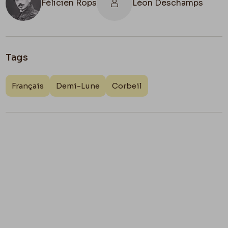
Félicien Rops
Léon Deschamps
Tags
Français
Demi-Lune
Corbeil