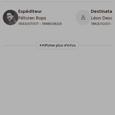
Expéditeur
Destinatai
Félicien Rops
Léon Desc
1833/07/07 - 1898/08/23
1863/10/01 - 
N° d'inventaire
Collationnage
Afficher plus d'infos
MNR/beta/1753
Autographe
Lieu de conservation
France, Paris, Bibliothèque Littéraire
Jacques Doucet, fonds Henri Mondor