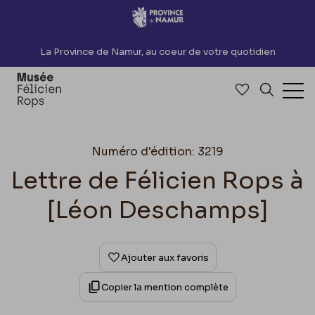
Accèder directement au contenu
La Province de Namur, au coeur de votre quotidien
Accéder à me
Recherch
Ouv
Numéro d'édition: 3219
Lettre de Félicien Rops à
[Léon Deschamps]
Ajouter aux favoris
Copier la mention complète