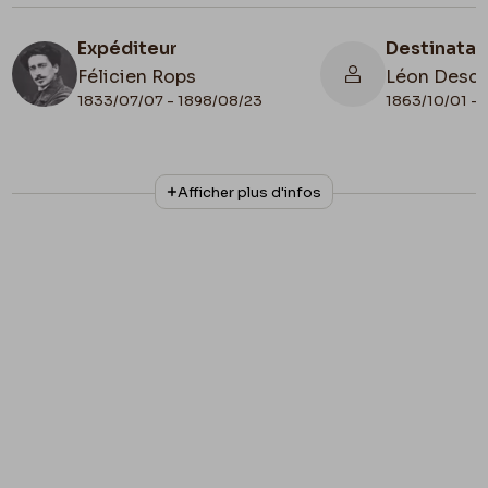
Expéditeur
Destinatai
Félicien Rops
Léon Desc
1833/07/07 - 1898/08/23
1863/10/01 - 
N° d'inventaire
Collationnage
Afficher plus d'infos
MNR/beta/1745
Autographe
Lieu de conservation
France, Paris, Bibliothèque Littéraire
Jacques Doucet, fonds Henri Mondor
Illustration
Lettre illustrée