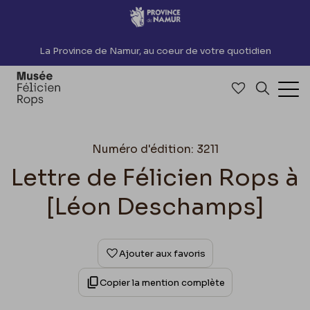
Accèder directement au contenu
La Province de Namur, au coeur de votre quotidien
Accéder à me
Recherch
Ouv
Numéro d'édition: 3211
Lettre de Félicien Rops à
[Léon Deschamps]
Ajouter aux favoris
Copier la mention complète