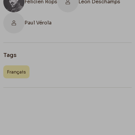
Félicien Rops
Léon Deschamps
Paul Vérola
Tags
Français