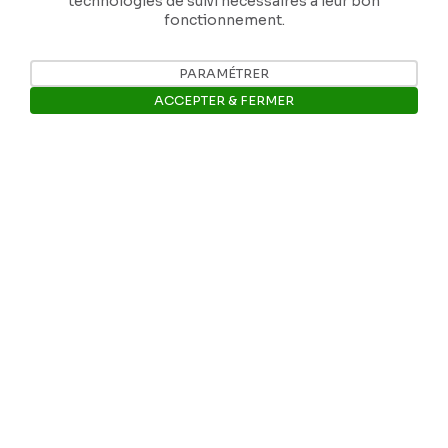
technologies de suivi nécessaires à leur bon
fonctionnement.
PARAMÉTRER
Nos coordonnées
ACCEPTER & FERMER
Tél: +32 81 77 67 55
Ouvrir la barre de gestion des 
E-mail: info@museerops.be
Instagram
Facebook
Ropslettres