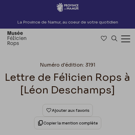
Accèder directement au contenu
La Province de Namur, au coeur de votre quotidien
Accéder à me
Recherch
Ouv
Numéro d'édition: 3191
Lettre de Félicien Rops à
[Léon Deschamps]
Ajouter aux favoris
Copier la mention complète