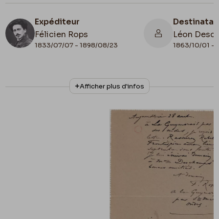
Expéditeur
Destinatai
Félicien Rops
Léon Desc
1833/07/07 - 1898/08/23
1863/10/01 - 
N° d'inventaire
Collationnage
Afficher plus d'infos
MNR/beta/1725
Autographe
Date de fin
Cachet réception
1895/08/28
1895/08/29
Lieu de conservation
France, Paris, Bibliothèque Littéraire
Jacques Doucet, fonds Henri Mondor