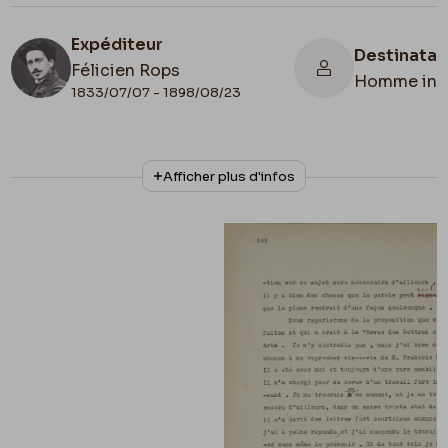
Expéditeur
Destinatai
Félicien Rops
Homme inc
1833/07/07 - 1898/08/23
N° d'inventaire
Afficher plus d'infos
8810/t4/p348+8810/t4/p349
Collationnage
Tapuscrit Lefebvre - Kunel
Lieu de conservation
Belgique, Bruxelles, Musées Royaux des
Beaux-Arts de Belgique, Archives de l'Art
Contemporain