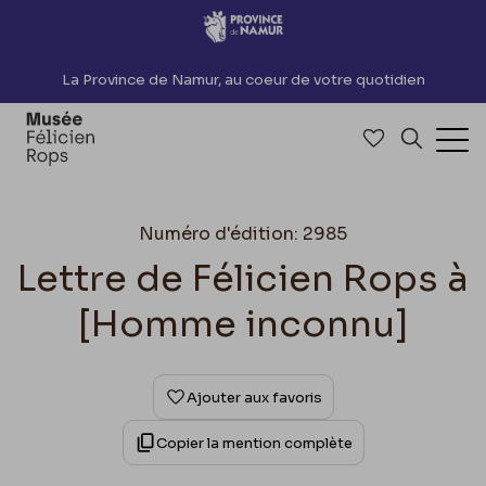
Accèder directement au contenu
La Province de Namur, au coeur de votre quotidien
Accéder à me
Recherch
Ouv
Numéro d'édition: 2985
Lettre de Félicien Rops à
[Homme inconnu]
Ajouter aux favoris
Copier la mention complète