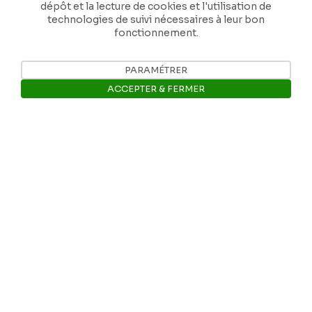
dépôt et la lecture de cookies et l'utilisation de
technologies de suivi nécessaires à leur bon
fonctionnement.
PARAMÉTRER
Nos coordonnées
ACCEPTER & FERMER
Tél: +32 81 77 67 55
Ouvrir la barre de gestion des 
E-mail: info@museerops.be
Instagram
Facebook
Ropslettres