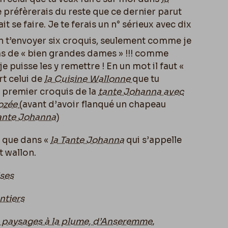
e préfèrerais du reste que ce dernier parut
it se faire. Je te ferais un n° sérieux avec dix
en t’envoyer six croquis, seulement comme je
ms de « bien grandes dames » !!! comme
 je puisse les y remettre ! En un mot il faut «
rt celui de
la Cuisine Wallonne
que tu
 le premier croquis de la
tante Johanna avec
ozée
(avant d’avoir flanqué un chapeau
Tante Johanna
)
e que dans «
la Tante Johanna
qui s’appelle
t wallon.
ises
ntiers
 paysages à la plume, d’Anseremme.