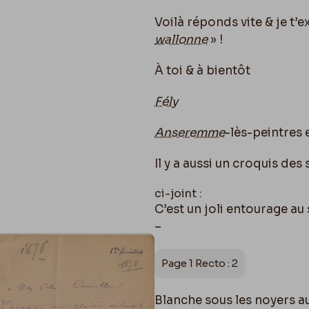
Voilà réponds vite & je t’e
wallonne
» !
À toi & à bientôt
Fély
Anseremme
-lès-peintres
Il y a aussi un croquis de
ci-joint :
C’est un joli entourage au
–
Page 1 Recto : 2
Blanche sous les noyers au