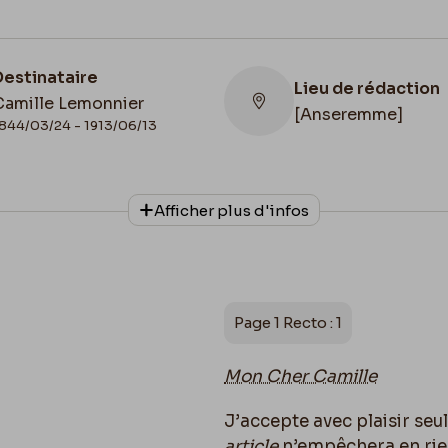
Destinataire
Lieu de rédaction
Camille Lemonnier
[Anseremme]
844/03/24 - 1913/06/13
Lieu de conservat
Afficher plus d'infos
Belgique, Bruxelles
Collationnage
Archives de la C
Scan
d'Ixelles -Musée C
Lemonnier
Page 1 Recto : 1
Mon Cher Camille
J’accepte avec plaisir seu
article
n’empêchera en rien