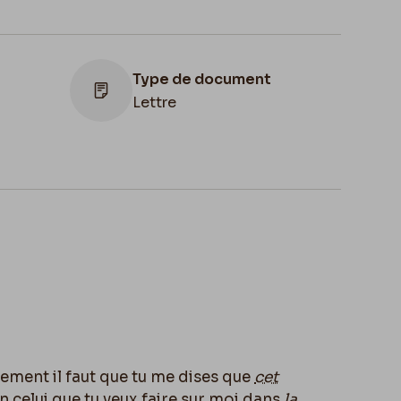
Type de document
Lettre
ion
,
Apostille
ommune
1878
amille
lement il faut que tu me dises que
cet
 celui que tu veux faire sur moi dans
la