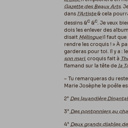
Gazette des Beaux Arts
. J
dans
l’Artiste
& cela pourra
c
c
dessins &
&
. Je veux bi
dois les enlever des albu
disait
Mélingue
il faut que
rendre les croquis ! » À pa
garderas pour toi. Il y a :
son mari
, croquis fait à
Th
flamand sur la tête de
la 
– Tu remarqueras du rest
Marie Josèphe le poêle es
2°
Des lavandière Dinanta
3°
Des pontonniers au cha
4°
Deux grands diables de