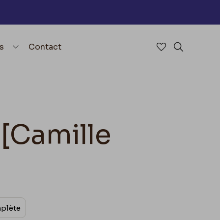
nu
menu.open_menu
s
Contact
Accéder à mes 
Rechercher
 [Camille
mplète