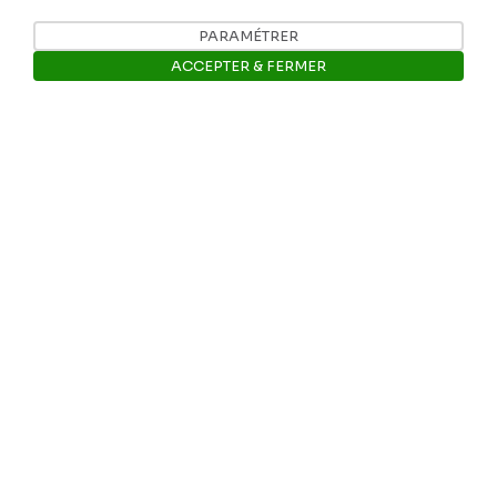
PARAMÉTRER
Nos coordonnées
ACCEPTER & FERMER
Tél: +32 81 77 67 55
Ouvrir la barre de gestion des 
E-mail: info@museerops.be
Instagram
Facebook
Ropslettres
Le site web du musée