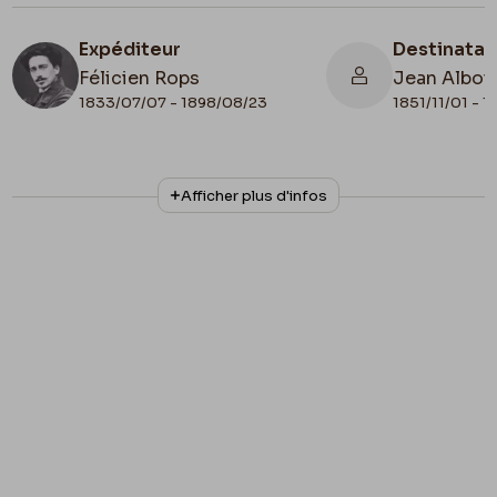
Expéditeur
Destinatai
Félicien Rops
Jean Alboi
1833/07/07 - 1898/08/23
1851/11/01 - 
N° d'inventaire
Collationnage
Afficher plus d'infos
16981
Autographe
Lieu de conservation
France, Paris, Bibliothèque de l'Institut
national d'histoire de l'art, Collections
Jacques Doucet