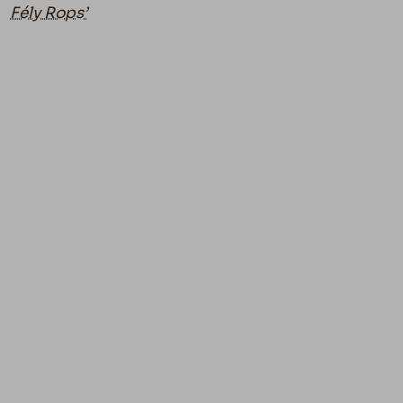
Fély Rops’