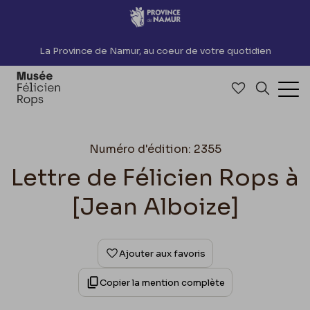
Accèder directement au contenu
La Province de Namur, au coeur de votre quotidien
Accéder à me
Recherch
Ouv
Numéro d'édition: 2355
Lettre de Félicien Rops à
[Jean Alboize]
Ajouter aux favoris
Copier la mention complète