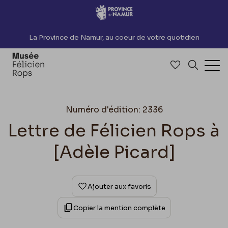
Accèder directement au contenu
La Province de Namur, au coeur de votre quotidien
Accéder à me
Recherch
Ouv
Numéro d'édition: 2336
Lettre de Félicien Rops à
[Adèle Picard]
Ajouter aux favoris
Copier la mention complète