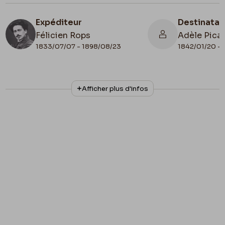
Expéditeur
Destinatai
Félicien Rops
Adèle Pica
1833/07/07 - 1898/08/23
1842/01/20 - 
N° d'inventaire
Collationnage
Afficher plus d'infos
ML/00631/0073
Autographe
Lieu de conservation
Belgique, Bruxelles, Archives et Musée de la
Littérature