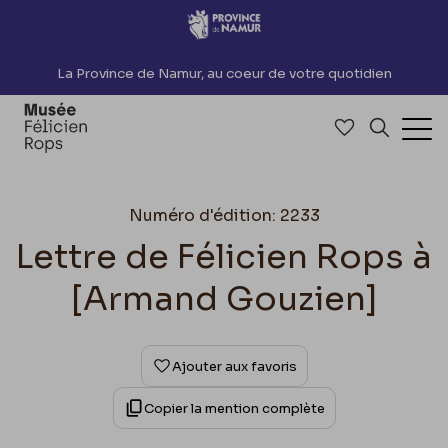
Accèder directement au contenu
La Province de Namur, au coeur de votre quotidien
Accéder à me
Recherch
Ouv
Numéro d'édition: 2233
Lettre de Félicien Rops à
[Armand Gouzien]
Ajouter aux favoris
Copier la mention complète