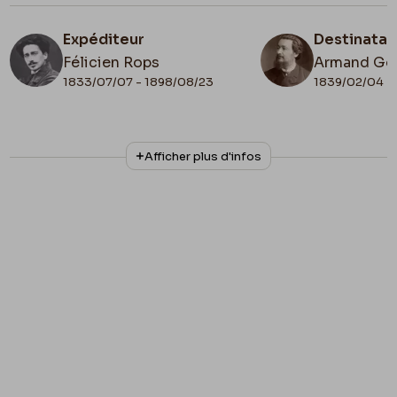
Expéditeur
Destinatai
Félicien Rops
Armand Go
1833/07/07 - 1898/08/23
1839/02/04 -
N° d'inventaire
Collationnage
Afficher plus d'infos
II/6958/85/bis
Autographe
Lieu de conservation
Belgique, Bruxelles, Bibliothèque royale de
Belgique, Cabinet des Manuscrits
Illustration
Lettre illustrée