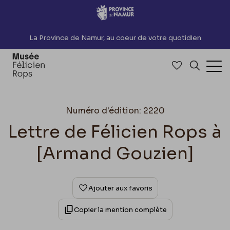
Accèder directement au contenu
La Province de Namur, au coeur de votre quotidien
Accéder à me
Recherch
Ouv
Numéro d'édition: 2220
Lettre de Félicien Rops à
[Armand Gouzien]
Ajouter aux favoris
Copier la mention complète