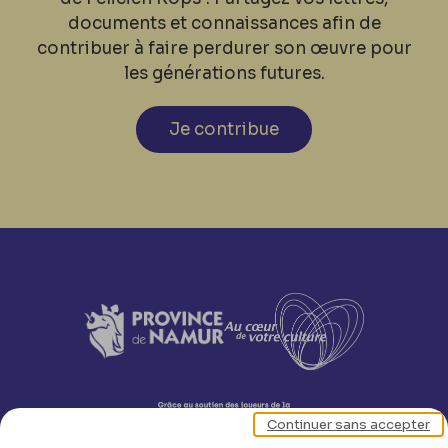
documents et connaissances afin de
contribuer à faire perdurer son œuvre pour
les générations futures.
Je contribue
Continuer sans accepter