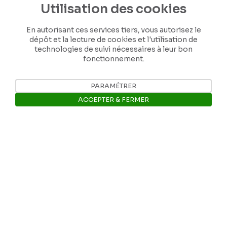
Utilisation des cookies
En autorisant ces services tiers, vous autorisez le
dépôt et la lecture de cookies et l'utilisation de
technologies de suivi nécessaires à leur bon
fonctionnement.
Nos coordonnées
PARAMÉTRER
ACCEPTER & FERMER
Tél: +32 81 77 67 55
Ouvrir la barre de gestion des 
E-mail: info@museerops.be
Instagram
Facebook