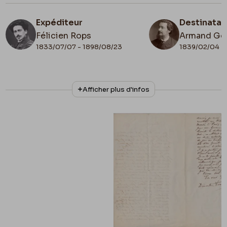
Expéditeur
Destinatai
Félicien Rops
Armand Go
1833/07/07 - 1898/08/23
1839/02/04 -
N° d'inventaire
Collationnage
Afficher plus d'infos
II/6958/72
Autographe
Lieu de conservation
Belgique, Bruxelles, Bibliothèque royale de
Belgique, Cabinet des Manuscrits