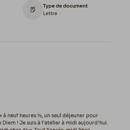
Type de document
Lettre
Lieu de conservation
Belgique, Bruxelles, Bibliothèque royale
de Belgique, Cabinet des Manuscrits
» à neuf heures ½, un seul déjeuner pour
Diem ! Je suis à l’atelier à midi aujourd’hui.