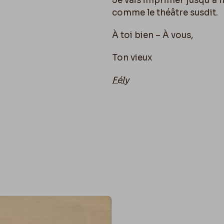
Je vais imprimer jusqu’à 
comme le théâtre susdit.
À toi bien – À vous,
Ton vieux
Fély