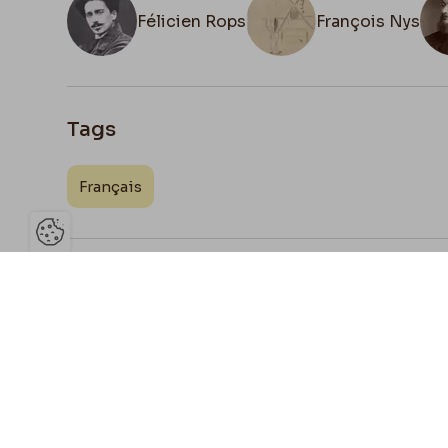
Félicien Rops
François Nys
Tags
Français
Ouvrir la barre de gestion des 
Joign
Partage