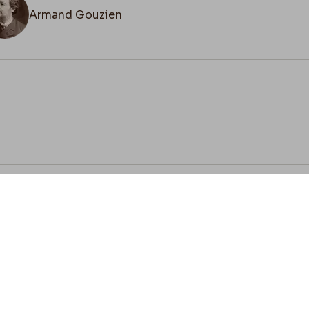
Armand Gouzien
cookies
Envie de contribuer ?
ez-vous à nous pour préserver l'héritage de Félicien 
z vos lettres, documents et connaissances afin de co