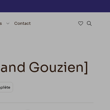
nu
menu.open_menu
s
Contact
Accéder à mes 
Rechercher
mand Gouzien]
mplète