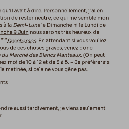
 qu’il avait à dire. Personnellement, j’ai en
ution de rester neutre, ce qui me semble mon
s à la
Demi-Lune
le Dimanche ni le Lundi de
nche 9 Juin
nous serons très heureux de
me
M
Deschamps
. En attendant si vous vouliez
ous de ces choses graves, venez donc
 du Marché des Blancs Manteaux
. (On peut
hez moi de 10 à 12 et de 3 à 5. – Je préfèrerais
a matinée, si cela ne vous gêne pas.
nts
dre aussi tardivement, je viens seulement
r.