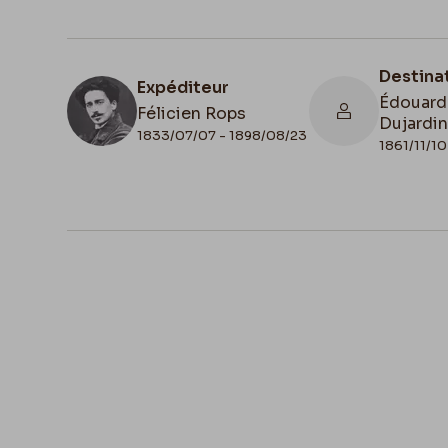
Destina
Expéditeur
Édouard
Félicien Rops
Dujardi
1833/07/07 - 1898/08/23
1861/11/10
N° d'inventaire
II/6731/11