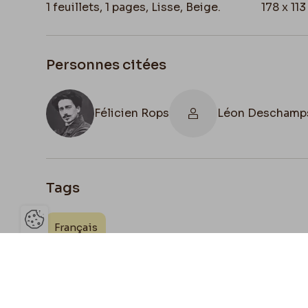
1 feuillets, 1 pages, Lisse, Beige.
178 x 11
Personnes citées
Félicien Rops
Léon Deschamp
Tags
Français
Ouvrir la barre de gestion des 