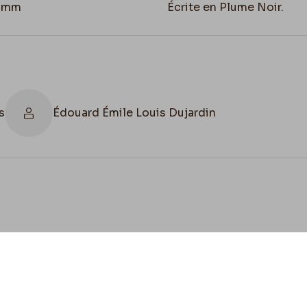
3 mm
Écrite en Plume Noir.
s
Édouard Émile Louis Dujardin
cookies