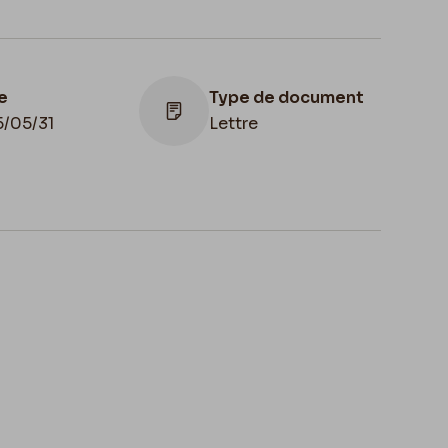
e
Type de document
5/05/31
Lettre
Lieu de conservation
Belgique, Bruxelles,
Bibliothèque royale de
Belgique, Cabinet des
Manuscrits