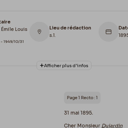
taire
Lieu de rédaction
Dat
 Émile Louis
n
s.l.
189
 - 1949/10/31
Afficher plus d'infos
Collationnage
Date de fin
Autographe
1895/05/31
Page 1 Recto : 1
31 mai 1895.
Cher Monsieur
Dujardin