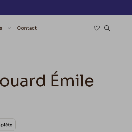
nu
menu.open_menu
s
Contact
Accéder à mes 
Rechercher
douard Émile
mplète