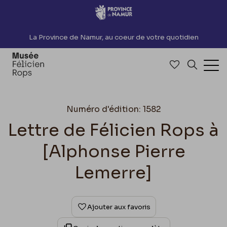
Accèder directement au contenu
La Province de Namur, au coeur de votre quotidien
Accéder à me
Recherch
Ouv
Numéro d'édition: 1582
Lettre de Félicien Rops à
[Alphonse Pierre
Lemerre]
Ajouter aux favoris