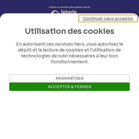
Continuer sans accepter
Utilisation des cookies
En autorisant ces services tiers, vous autorisez le
dépôt et la lecture de cookies et l'utilisation de
technologies de suivi nécessaires à leur bon
fonctionnement.
Nos coordonnées
PARAMÉTRER
ACCEPTER & FERMER
Tél: +32 81 77 67 55
Ouvrir la barre de gestion des 
E-mail: info@museerops.be
Instagram