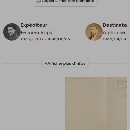
Copier la mention complète
Expéditeur
Destinatai
Félicien Rops
Alphonse P
1833/07/07 - 1898/08/23
1838/04/09 - 
N° d'inventaire
Collationnage
Afficher plus d'infos
35120/2
Scan
Lieu de conservation
France, Paris, Ancienne collection du Musée
des lettres et manuscrits