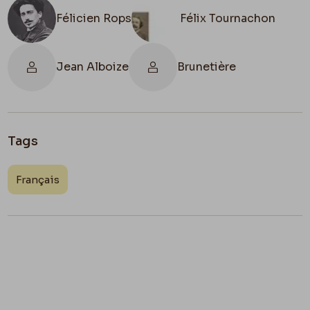
Félicien Rops
Félix Tournachon
Jean Alboize
Brunetière
Tags
Français