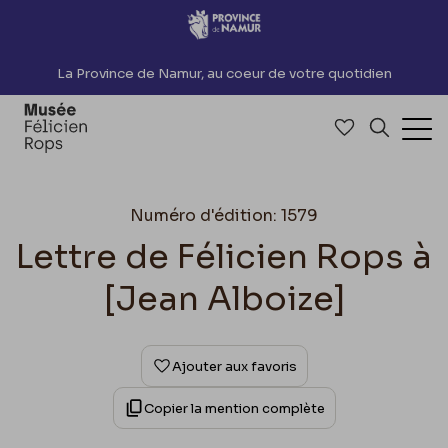
Accèder directement au contenu
La Province de Namur, au coeur de votre quotidien
Accéder à me
Recherch
Ouv
Numéro d'édition: 1579
Lettre de Félicien Rops à
[Jean Alboize]
Ajouter aux favoris
Copier la mention complète