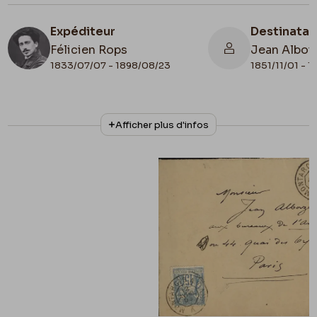
Expéditeur
Destinatai
Félicien Rops
Jean Alboi
1833/07/07 - 1898/08/23
1851/11/01 - 
N° d'inventaire
Collationnage
Afficher plus d'infos
35909
Scan
Date de fin
1893/04/12
Lieu de conservation
France, Paris, Ancienne collection du Musée
des lettres et manuscrits