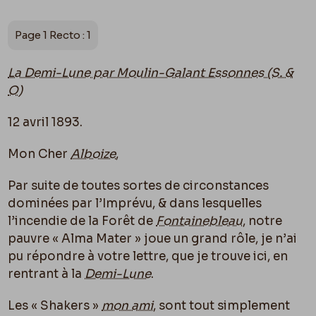
Page 1 Recto : 1
La Demi-Lune par Moulin-Galant Essonnes (S. &
O)
12 avril 1893.
Mon Cher
Alboize
,
Par suite de toutes sortes de circonstances
dominées par l’Imprévu, & dans lesquelles
l’incendie de la Forêt de
Fontainebleau
, notre
pauvre « Alma Mater » joue un grand rôle, je n’ai
pu répondre à votre lettre, que je trouve ici, en
rentrant à la
Demi-Lune
.
Les « Shakers »
mon ami
, sont tout simplement