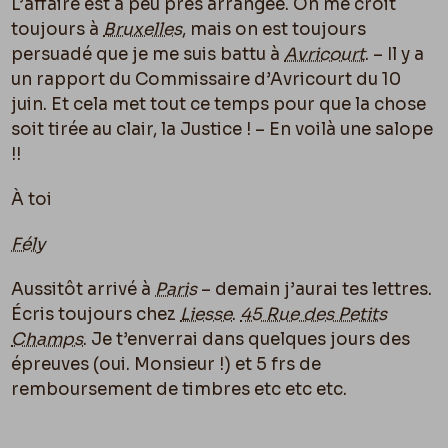
L’affaire est à peu près arrangée. On me croit
toujours à
Bruxelles
, mais on est toujours
persuadé que je me suis battu à
Avricourt
. – Il y a
un rapport du Commissaire d’Avricourt du 10
juin. Et cela met tout ce temps pour que la chose
soit tirée au clair, la Justice ! – En voilà une salope
!!
À toi
Fély
Aussitôt arrivé à
Paris
– demain j’aurai tes lettres.
Écris toujours chez
Liesse
.
45 Rue des Petits
Champs
. Je t’enverrai dans quelques jours des
épreuves (oui. Monsieur !) et 5 frs de
remboursement de timbres etc etc etc.