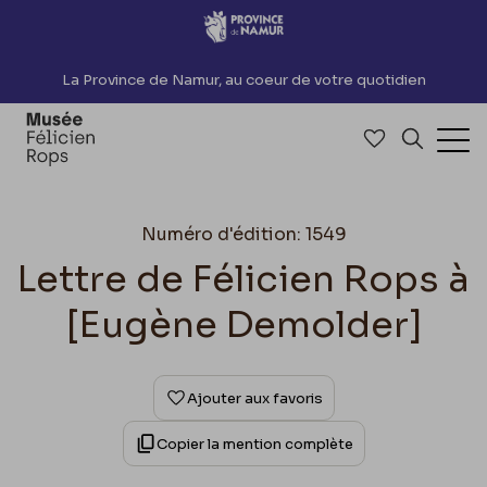
Accèder directement au contenu
La Province de Namur, au coeur de votre quotidien
Accéder à me
Recherch
Ouv
Numéro d'édition: 1549
Lettre de Félicien Rops à
[Eugène Demolder]
Ajouter aux favoris
Copier la mention complète