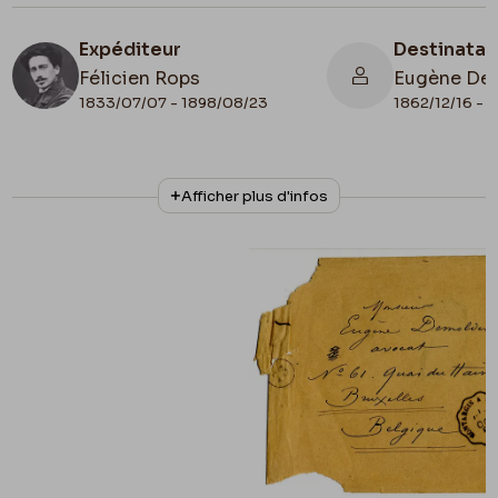
Expéditeur
Destinatai
Félicien Rops
Eugène De
1833/07/07 - 1898/08/23
1862/12/16 - 
N° d'inventaire
Collationnage
Afficher plus d'infos
72039/17
Scan
Date de fin
Cachet d'envoi
1890/10/21
1890/10/22
Lieu de conservation
France, Paris, Ancienne collection du Musée
des lettres et manuscrits