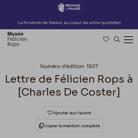
Accèder directement au contenu
La Province de Namur, au coeur de votre quotidien
Accéder à me
Recherch
Ouv
Numéro d'édition: 1507
Lettre de Félicien Rops à
[Charles De Coster]
Ajouter aux favoris
Copier la mention complète