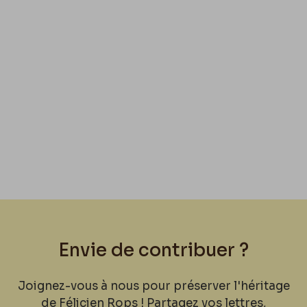
– Je l’adore, mais les forçats de notre pays sont
plus honnêtes que les
Prix-Montyon
de
Paris
. –
Les enfants y sont des vieillards, les vieillards des
enfants et les femmes : des filles.
Tu verras ! –
Il y a dans un coin des Batignolles un petit salon
donnant dans un petit jardin, le tout habité par
une Belge : Mme
Maton
, la sœur de
Wicart
; on y
fait de la musique les jours o
ù
on s’ennuie et
comme on ne s’ennuie jamais on n’en fait pas, –
on y fume et on s’y sent à l’aise comme dans un
petit coin de notre pays. – Demande à
Hernette
Envie de contribuer ?
de t’y mener, on est là deux ou trois, on jabote
sous les grands arbres, on se promène en rond
Joignez-vous à nous pour préserver l'héritage
autour de trois brins d’herbe, on parle de la
de Félicien Rops ! Partagez vos lettres,