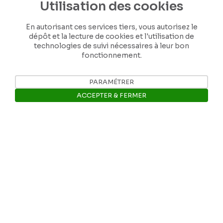
Utilisation des cookies
En autorisant ces services tiers, vous autorisez le
dépôt et la lecture de cookies et l'utilisation de
technologies de suivi nécessaires à leur bon
fonctionnement.
Nos coordonnées
PARAMÉTRER
ACCEPTER & FERMER
Tél: +32 81 77 67 55
Ouvrir la barre de gestion des 
E-mail: info@museerops.be
Instagram
Facebook