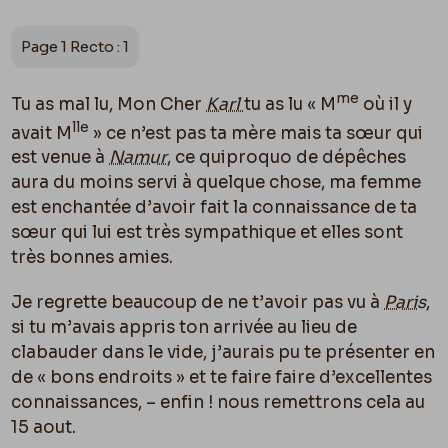
Page 1 Recto : 1
me
Tu as mal lu, Mon Cher
Karl
tu as lu « M
o
ù
il y
lle
avait M
» ce n’est pas ta mère mais ta sœur qui
est venue à
Namur
, ce quiproquo de dépêches
aura du moins servi à quelque chose, ma
femme
est enchantée d’avoir fait la connaissance de ta
sœur qui lui est très sympathique et elles sont
très bonnes amies.
Je regrette beaucoup de ne t’avoir pas vu à
Paris
,
si tu m’avais appris ton arrivée au lieu de
clabauder dans le vide, j’aurais pu te présenter en
de « bons endroits » et te faire faire d’excellentes
connaissances, – enfin ! nous remettrons cela au
15 aout.