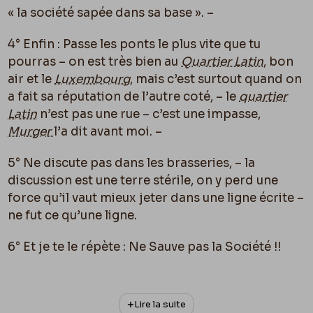
« la société sapée dans sa base ». –
4° Enfin : Passe les ponts le plus vite que tu
pourras – on est très bien au
Quartier Latin
, bon
air et le
Luxembourg
, mais c’est surtout quand on
a fait sa réputation de l’autre coté, – le
quartier
Latin
n’est pas une rue – c’est une impasse,
Murger
l’a dit avant moi. –
5° Ne discute pas dans les brasseries, – la
discussion est une terre stérile, on y perd une
force qu’il vaut mieux jeter dans une ligne écrite –
ne fut ce qu’une ligne.
6° Et je te le répète : Ne Sauve pas la Société !!
Venons à
l’Uylenspiegel
.
Lire la suite
Je n’ai rien autre chose à te dire que ceci : J’ai