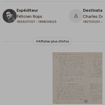
Expéditeur
Destinatai
Félicien Rops
Charles De
1833/07/07 - 1898/08/23
1827/01/01 - 
N° d'inventaire
Collationnage
Afficher plus d'infos
ML/03713/0010
Autographe
Lieu de conservation
Belgique, Bruxelles, Archives et Musée de la
Littérature