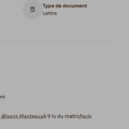
Type de document
Lettre
Lieu de conservation
Belgique, Bruxelles, Bibliothèque royale
de Belgique, Cabinet des Manuscrits
es
s Blancs Manteaux
à 9 ½ du matin
Paris
.