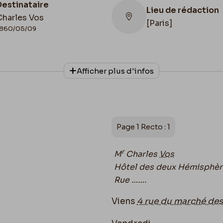
Destinataire
Lieu de rédaction
Charles Vos
[Paris]
860/05/09
Collationnage
Afficher plus d'infos
Autographe
Page 1 Recto : 1
r
M
Charles
Vos
Hôtel des deux Hémisphèr
Rue …….
Viens
4 rue du marché de