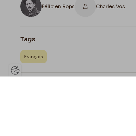
Félicien Rops
Charles Vos
Tags
Français
Ouvrir la barre de gestion des 
Joign
Partage