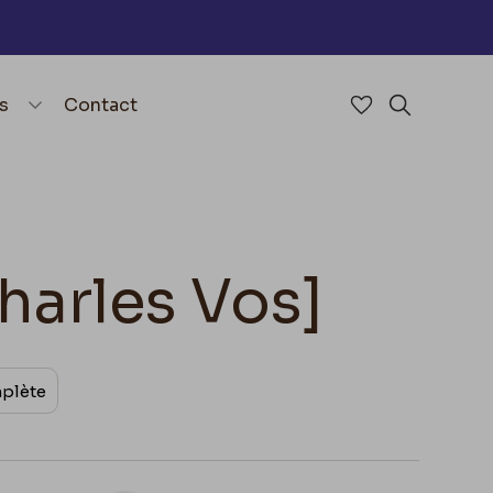
nu
menu.open_menu
s
Contact
Accéder à mes 
Rechercher
Charles Vos]
mplète