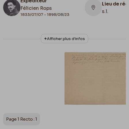
Expéditeur
Lieu de ré
Félicien Rops
s.l.
1833/07/07 - 1898/08/23
N° d'inventaire
Collationnage
Afficher plus d'infos
III/1802/1
Autographe
Lieu de conservation
Belgique, Bruxelles, Bibliothèque royale de
Belgique, Cabinet des Manuscrits
Page 1 Recto : 1