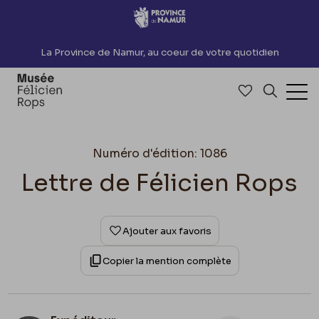
Accèder directement au contenu
La Province de Namur, au coeur de votre quotidien
Accéder à me
Recherch
Ouv
Numéro d'édition: 1086
Lettre de Félicien Rops
Ajouter aux favoris
Copier la mention complète