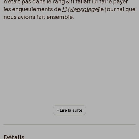
n’était pas d
an
s le rang & il fallait lui faire payer
les engueulements de
l’Uylenspiegel
le journal que
nous avions fait ensemble.
Lire la suite
Détails