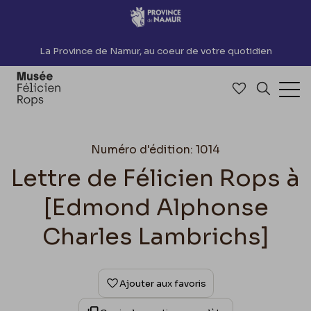
Accèder directement au contenu
La Province de Namur, au coeur de votre quotidien
Accéder à me
Recherch
Ouv
Numéro d'édition: 1014
Lettre de Félicien Rops à
[Edmond Alphonse
Charles Lambrichs]
Ajouter aux favoris