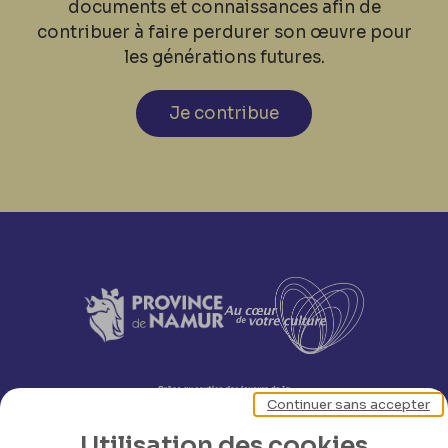
documents et connaissances afin de
contribuer à faire perdurer son œuvre pour
les générations futures.
Je contribue
Continuer sans accepter
Utilisation des cookies