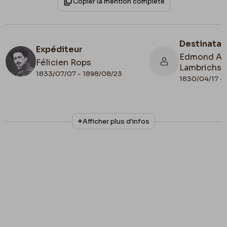
Copier la mention complète
Destinatai
Expéditeur
Edmond Alp
Félicien Rops
Lambrichs
1833/07/07 - 1898/08/23
1830/04/17 -
N° d'inventaire
Collationnage
Afficher plus d'infos
III/215/11/14
Autographe
Lieu de conservation
Belgique, Bruxelles, Bibliothèque royale de
Belgique, Cabinet des Manuscrits