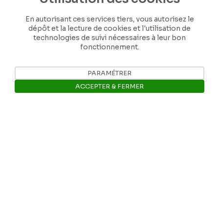
En autorisant ces services tiers, vous autorisez le
dépôt et la lecture de cookies et l'utilisation de
technologies de suivi nécessaires à leur bon
fonctionnement.
Nos coordonnées
PARAMÉTRER
ACCEPTER & FERMER
Tél: +32 81 77 67 55
Ouvrir la barre de gestion des 
E-mail: info@museerops.be
Instagram
Facebook