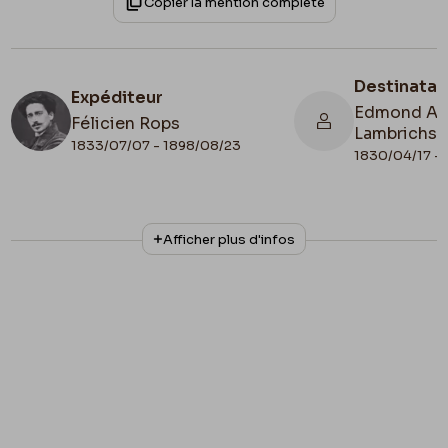
Copier la mention complète
Destinatai
Expéditeur
Edmond Alp
Félicien Rops
Lambrichs
1833/07/07 - 1898/08/23
1830/04/17 -
N° d'inventaire
Collationnage
Afficher plus d'infos
III/215/11/11
Autographe
Lieu de conservation
Belgique, Bruxelles, Bibliothèque royale de
Belgique, Cabinet des Manuscrits