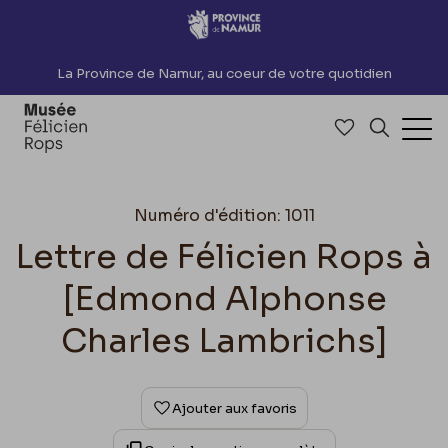
Accèder directement au contenu
La Province de Namur, au coeur de votre quotidien
Accéder à me
Recherch
Ouv
Numéro d'édition: 1011
Lettre de Félicien Rops à
[Edmond Alphonse
Charles Lambrichs]
Ajouter aux favoris