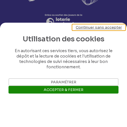
Continuer sans accepter
Utilisation des cookies
En autorisant ces services tiers, vous autorisez le
dépôt et la lecture de cookies et l'utilisation de
technologies de suivi nécessaires à leur bon
fonctionnement.
Nos coordonnées
PARAMÉTRER
Tél: +32 81 77 67 55
ACCEPTER & FERMER
Ouvrir la barre de gestion des 
E-mail: info@museerops.be
Instagram