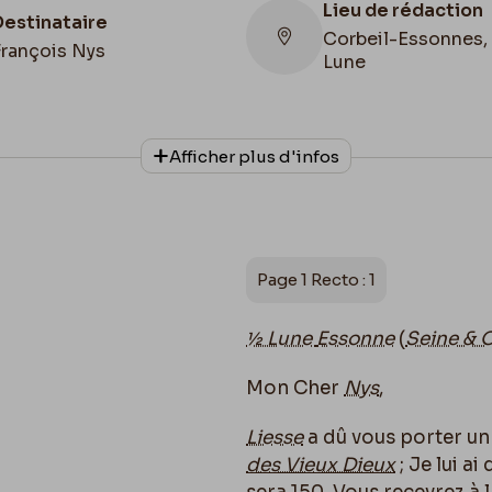
Lieu de rédaction
Destinataire
Corbeil-Essonnes,
François Nys
Lune
Collationnage
Afficher plus d'infos
Autographe
Page 1 Recto : 1
½ Lune
Essonne
(
Seine & 
Mon Cher
Nys
,
Liesse
a dû vous porter un
des Vieux Dieux
; Je lui ai