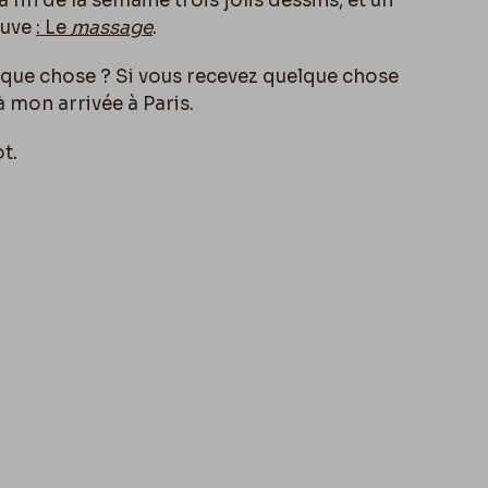
a fin de la semaine trois jolis dessins, et un
euve
:
Le
massage
.
que chose ? Si vous recevez quelque chose
 mon arrivée à Paris.
t.