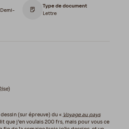
Type de document
 Demi-
Lettre
Lieu de conservation
Belgique, Bruxelles, Bibliothèque royale
de Belgique, Cabinet des Manuscrits
Oise
)
 dessin (sur épreuve) du «
Voyage au pays
 dit que j’en voulais 200 frs, mais pour vous ce