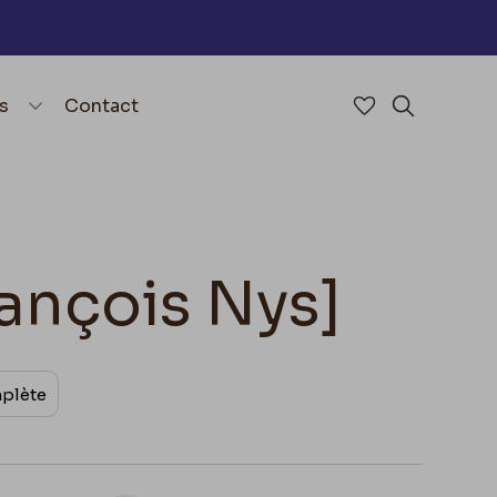
nu
menu.open_menu
s
Contact
Accéder à mes 
Rechercher
rançois Nys]
mplète