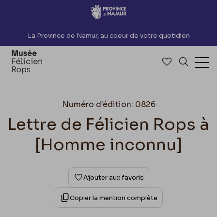
Accèder directement au contenu
La Province de Namur, au coeur de votre quotidien
Accéder à me
Recherch
Ouv
Numéro d'édition: 0826
Lettre de Félicien Rops à
[Homme inconnu]
Ajouter aux favoris
Copier la mention complète