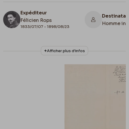
Expéditeur
Destinatai
Félicien Rops
Homme inc
1833/07/07 - 1898/08/23
N° d'inventaire
Collationnage
Afficher plus d'infos
III/215/7/26
Autographe
Lieu de conservation
Belgique, Bruxelles, Bibliothèque royale de
Belgique, Cabinet des Manuscrits
Apostille
Lettre écrite par Rops?