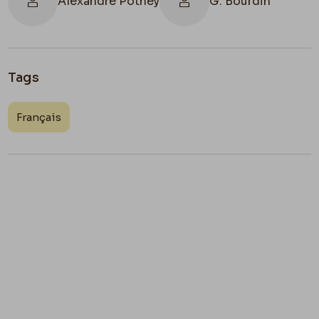
Alexandre Pothey
G. Bourdin
Tags
Français