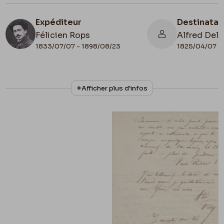
Expéditeur
Destinatai
Félicien Rops
Alfred Delv
1833/07/07 - 1898/08/23
1825/04/07 -
N° d'inventaire
Collationnage
Afficher plus d'infos
III/215/7/23
Autographe
Lieu de conservation
Belgique, Bruxelles, Bibliothèque royale de
Belgique, Cabinet des Manuscrits
Apostille
Alfred Prunaire / Delvau.