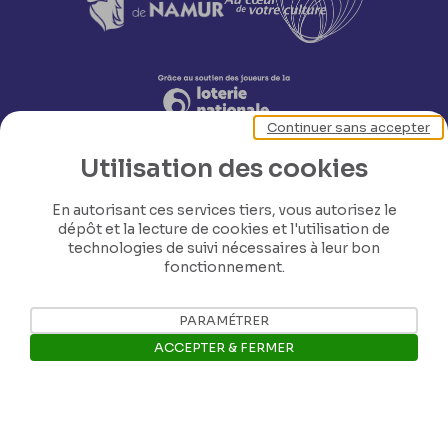
Continuer sans accepter
Utilisation des cookies
En autorisant ces services tiers, vous autorisez le
dépôt et la lecture de cookies et l'utilisation de
technologies de suivi nécessaires à leur bon
fonctionnement.
Nos coordonnées
PARAMÉTRER
Tél: +32 81 77 67 55
ACCEPTER & FERMER
E-mail: info@museerops.be
Ouvrir la barre de gestion des 