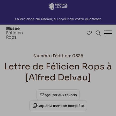
Accèder directement au contenu
La Province de Namur, au coeur de votre quotidien
Accéder à me
Recherch
Ouv
Numéro d'édition: 0825
Lettre de Félicien Rops à
[Alfred Delvau]
Ajouter aux favoris
Copier la mention complète