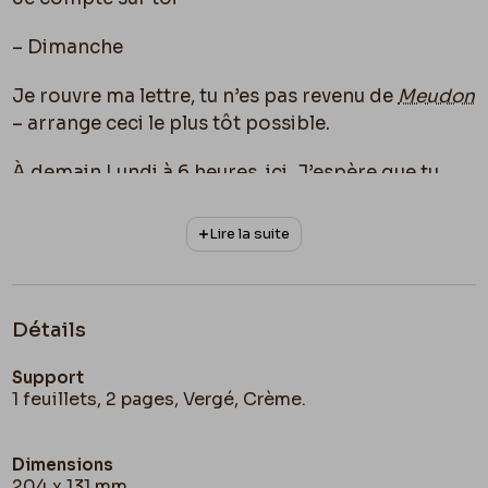
– Dimanche
Je rouvre ma lettre, tu n’es pas revenu de
Meudon
– arrange ceci le plus tôt possible.
À demain Lundi à 6 heures, ici. J’espère que tu
m’apporteras de bonnes nouvelles de mon bois.
Lire la suite
Détails
Support
1 feuillets, 2 pages, Vergé, Crème.
Dimensions
204 x 131 mm