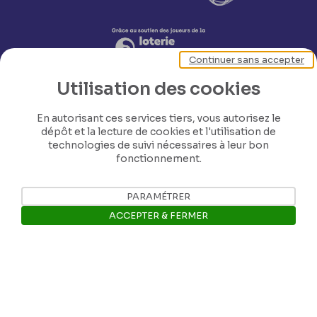
Continuer sans accepter
Utilisation des cookies
En autorisant ces services tiers, vous autorisez le
dépôt et la lecture de cookies et l'utilisation de
technologies de suivi nécessaires à leur bon
fonctionnement.
Nos coordonnées
PARAMÉTRER
Tél: +32 81 77 67 55
ACCEPTER & FERMER
Ouvrir la barre de gestion des 
E-mail: info@museerops.be
Instagram