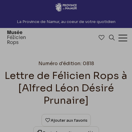
Accèder directement au contenu
La Province de Namur, au coeur de votre quotidien
Accéder à me
Recherch
Ouv
Numéro d'édition: 0818
Lettre de Félicien Rops à
[Alfred Léon Désiré
Prunaire]
Ajouter aux favoris