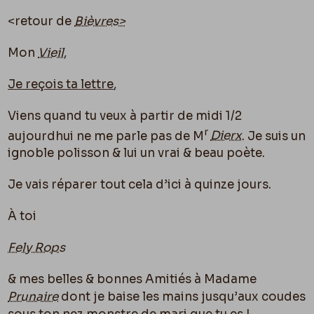
<retour de
Bièvres>
Mon
Vieil
,
Je reçois ta lettre
,
Viens quand tu veux à partir de midi 1/2
r
aujourdhui ne me parle pas de M
Dierx
. Je suis un
ignoble polisson & lui un vrai & beau poète.
Je vais réparer tout cela d’ici à quinze jours.
À toi
Fely Rops
& mes belles & bonnes Amitiés à Madame
Prunaire
dont je baise les mains jusqu’aux coudes