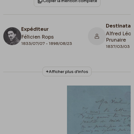
Copier la mention complète
Destinatai
Expéditeur
Alfred Léon
Félicien Rops
Prunaire
1833/07/07 - 1898/08/23
1837/03/03 - 
N° d'inventaire
Collationnage
Afficher plus d'infos
III/215/7/16
Autographe
Lieu de conservation
Belgique, Bruxelles, Bibliothèque royale de
Belgique, Cabinet des Manuscrits