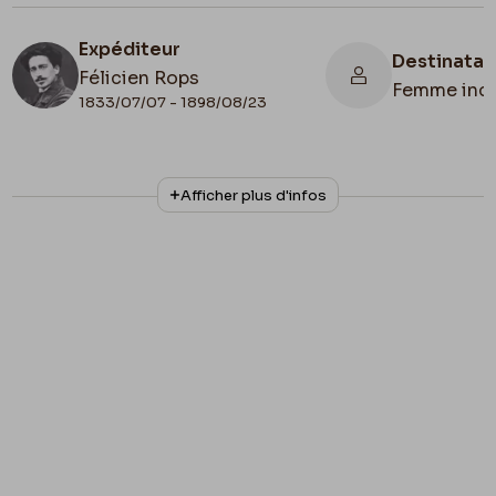
Expéditeur
Destinatai
Félicien Rops
Femme inc
1833/07/07 - 1898/08/23
N° d'inventaire
Collationnage
Afficher plus d'infos
III/215/7/1
Autographe
Lieu de conservation
Belgique, Bruxelles, Bibliothèque royale de
Belgique, Cabinet des Manuscrits
Apostille
3°