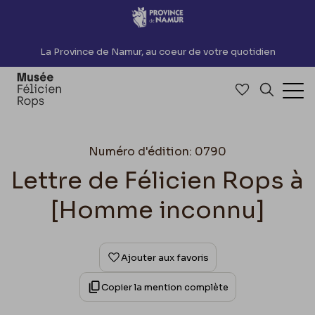
Accèder directement au contenu
La Province de Namur, au coeur de votre quotidien
Accéder à me
Recherch
Ouv
Numéro d'édition: 0790
Lettre de Félicien Rops à
[Homme inconnu]
Ajouter aux favoris
Copier la mention complète