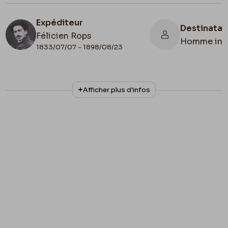
Expéditeur
Destinatai
Félicien Rops
Homme inc
1833/07/07 - 1898/08/23
N° d'inventaire
Collationnage
Afficher plus d'infos
III/215/6/34
Autographe
Lieu de conservation
Belgique, Bruxelles, Bibliothèque royale de
Belgique, Cabinet des Manuscrits