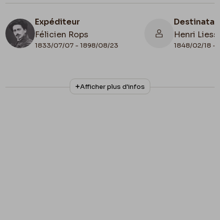
Expéditeur
Destinatai
Félicien Rops
Henri Liess
1833/07/07 - 1898/08/23
1848/02/18 - 
N° d'inventaire
Collationnage
Afficher plus d'infos
III/215/3/21
Autographe
Lieu de conservation
Belgique, Bruxelles, Bibliothèque royale de
Belgique, Cabinet des Manuscrits