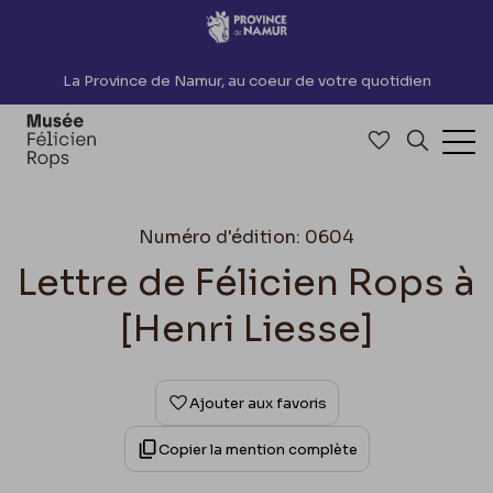
Accèder directement au contenu
La Province de Namur, au coeur de votre quotidien
Accéder à me
Recherch
Ouv
Numéro d'édition: 0604
Lettre de Félicien Rops à
[Henri Liesse]
Ajouter aux favoris
Copier la mention complète