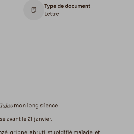
Type de document
Lettre
Lieu de conservation
Belgique, Bruxelles, Bibliothèque royale
de Belgique, Cabinet des Manuscrits
Jules
mon long silence
e avant le 21 janvier.
nzé, grippé, abruti,
stupidifié
malade, et