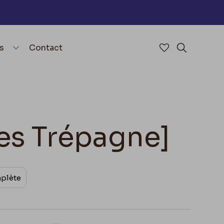
nu
menu.open_menu
s
Contact
Accéder à mes 
Rechercher
les Trépagne]
mplète