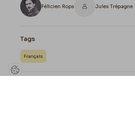
Félicien Rops
Jules Trépagne
Tags
Français
Ouvrir la barre de gestion des 
Joign
Partage