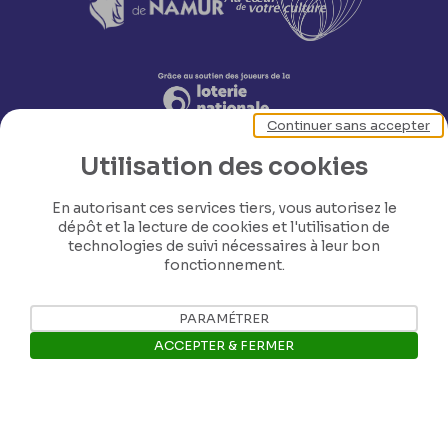
Continuer sans accepter
Utilisation des cookies
En autorisant ces services tiers, vous autorisez le
dépôt et la lecture de cookies et l'utilisation de
technologies de suivi nécessaires à leur bon
fonctionnement.
Nos coordonnées
PARAMÉTRER
Tél: +32 81 77 67 55
ACCEPTER & FERMER
E-mail: info@museerops.be
Ouvrir la barre de gestion des 