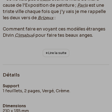
cause de l’Exposition de peinture ;
Paris
est une
triste ville chaque fois que j’y vais je me rappelle
les deux vers de
Brizeux
:
Comment faire en voyant ces modèles étranges
Divin
Cimabué
pour faire tes beaux anges.
On y gagne vite des nausées, c’est pour cela que
je reviens si souvent aspirer quelques bouffées
Lire la suite
d’air pur.
Je vous serre la main bien fraternellement
Détails
Félicien Rops
Support
1 feuillets, 2 pages, Vergé, Crème.
Dimensions
210 x 135 mm