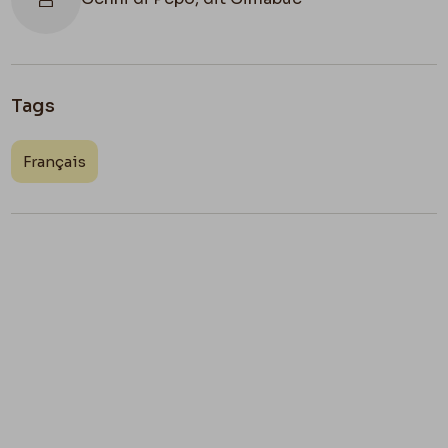
Tags
Français