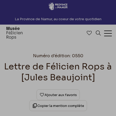
Accèder directement au contenu
La Province de Namur, au coeur de votre quotidien
Accéder à me
Recherch
Ouv
Numéro d'édition: 0550
Lettre de Félicien Rops à
[Jules Beaujoint]
Ajouter aux favoris
Copier la mention complète