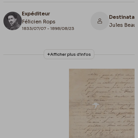
Expéditeur
Destinatai
Félicien Rops
Jules Beauj
1833/07/07 - 1898/08/23
N° d'inventaire
Collationnage
Afficher plus d'infos
III/215/1/48
Autographe
Lieu de conservation
Belgique, Bruxelles, Bibliothèque royale de
Belgique, Cabinet des Manuscrits