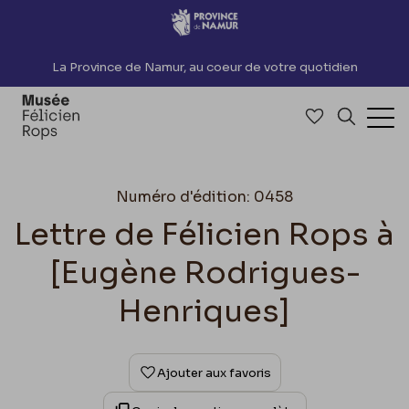
Accèder directement au contenu
La Province de Namur, au coeur de votre quotidien
Accéder à me
Recherch
Ouv
Numéro d'édition: 0458
Lettre de Félicien Rops à
[Eugène Rodrigues-
Henriques]
Ajouter aux favoris