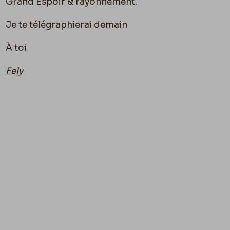
Grand Espoir & rayonnement.
Je te télégraphierai demain
À toi
Fely