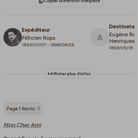
Copier la mention complète
Destinatai
Expéditeur
Eugène Rod
Félicien Rops
Henriques
1833/07/07 - 1898/08/23
1853/05/18 - 
N° d'inventaire
Collationnage
Afficher plus d'infos
Amis/RAM/163
Autographe
Date de fin
Cachet d'envoi
1893/07/12
1893/07/12
Cachet réception
Page 1 Recto : 1
1893/07/13
Lieu de conservation
Mon Cher Ami
Belgique, Province de Namur, musée Félicien
Rops, Les Amis du Musée Félicien Rops