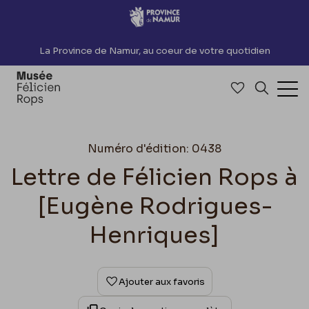
Accèder directement au contenu
La Province de Namur, au coeur de votre quotidien
Accéder à me
Recherch
Ouv
Numéro d'édition: 0438
Lettre de Félicien Rops à
[Eugène Rodrigues-
Henriques]
Ajouter aux favoris