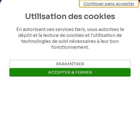
Continuer sans accepter
Utilisation des cookies
En autorisant ces services tiers, vous autorisez le
dépôt et la lecture de cookies et l'utilisation de
technologies de suivi nécessaires à leur bon
fonctionnement.
Nos coordonnées
PARAMÉTRER
ACCEPTER & FERMER
Tél: +32 81 77 67 55
Ouvrir la barre de gestion des 
E-mail: info@museerops.be
Instagram
Facebook