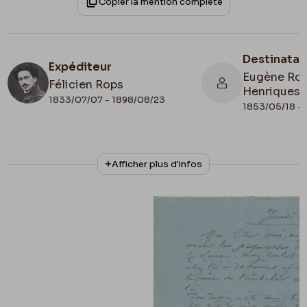
Copier la mention complète
Destinatai
Expéditeur
Eugène Rod
Félicien Rops
Henriques
1833/07/07 - 1898/08/23
1853/05/18 - 
N° d'inventaire
Collationnage
Afficher plus d'infos
Amis/RAM/143
Autographe
Date de fin
Cachet d'envoi
1893/07/20
1893/07/20
Lieu de conservation
Belgique, Province de Namur, musée Félicien
Rops, Les Amis du Musée Félicien Rops