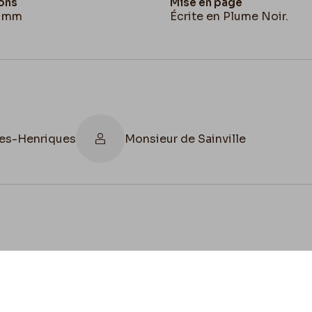
ons
Mise en page
3 mm
Écrite en Plume Noir.
es-Henriques
Monsieur de Sainville
cookies