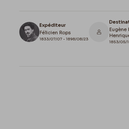
Destina
Expéditeur
Eugène 
Félicien Rops
Henriqu
1833/07/07 - 1898/08/23
1853/05/1
N° d'inventaire
Collati
Amis/RAM/132
Autogra