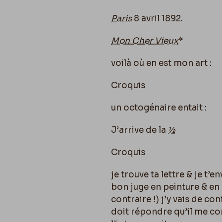
Paris
8 avril 1892.
Mon Cher Vieux
*
voilà où en est mon art :
Croquis
un octogénaire entait :
J’arrive de la
½
Croquis
je trouve ta lettre & je t
bon juge en peinture & en a
contraire !) j’y vais de co
doit répondre qu’il me con