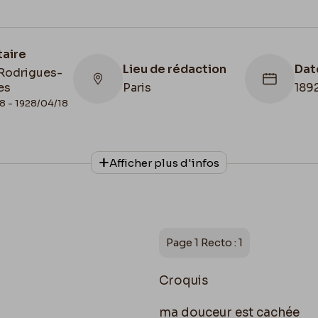
taire
Lieu de rédaction
Dat
Rodrigues-
es
Paris
189
8 - 1928/04/18
Lie
con
Afficher plus d'infos
Bel
onnage
Date de fin
de 
phe
1892/04/08
Féli
Ami
Fél
Page 1 Recto : 1
Croquis
ma douceur est cachée