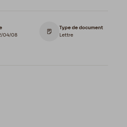
e
Type de document
2/04/08
Lettre
u de
servation
gique, Province
Illustration
Namur, musée
Lettre illustrée
cien Rops, Les
s du Musée
icien Rops