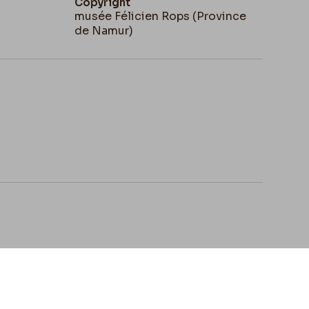
Copyright
musée Félicien Rops (Province
de Namur)