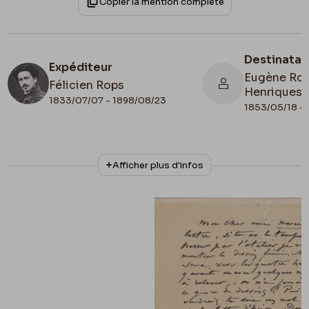
Copier la mention complète
Destinatai
Expéditeur
Eugène Rod
Félicien Rops
Henriques
1833/07/07 - 1898/08/23
1853/05/18 - 
N° d'inventaire
Collationnage
Afficher plus d'infos
Amis/RAM/129
Autographe
Date de fin
Cachet d'envoi
1892/02/09
1892/02/09
Lieu de conservation
Belgique, Province de Namur, musée Félicien
Rops, Les Amis du Musée Félicien Rops
Apostille
9 nov. 92