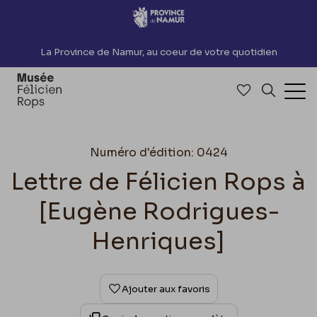
Accèder directement au contenu
La Province de Namur, au coeur de votre quotidien
Accéder à me
Recherch
Ouv
Numéro d'édition: 0424
Lettre de Félicien Rops à
[Eugène Rodrigues-
Henriques]
Ajouter aux favoris