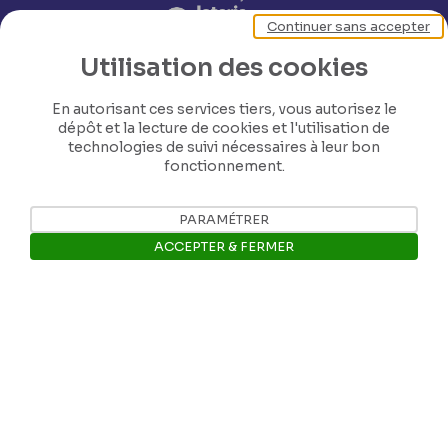
Continuer sans accepter
Utilisation des cookies
En autorisant ces services tiers, vous autorisez le
dépôt et la lecture de cookies et l'utilisation de
technologies de suivi nécessaires à leur bon
fonctionnement.
Nos coordonnées
PARAMÉTRER
ACCEPTER & FERMER
Tél: +32 81 77 67 55
Ouvrir la barre de gestion des 
E-mail: info@museerops.be
Instagram
Facebook