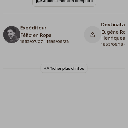
Copier la mention complète
Destinatai
Expéditeur
Eugène Rod
Félicien Rops
Henriques
1833/07/07 - 1898/08/23
1853/05/18 - 
N° d'inventaire
Collationnage
Afficher plus d'infos
Amis/RAM/126
Autographe
Date de fin
1892/02/06
Lieu de conservation
Belgique, Province de Namur, musée Félicien
Rops, Les Amis du Musée Félicien Rops