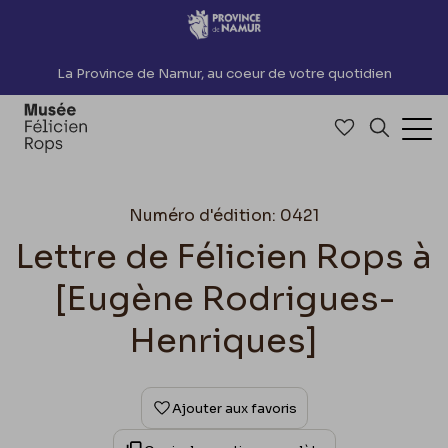
Accèder directement au contenu
La Province de Namur, au coeur de votre quotidien
Accéder à me
Recherch
Ouv
Numéro d'édition: 0421
Lettre de Félicien Rops à
[Eugène Rodrigues-
Henriques]
Ajouter aux favoris