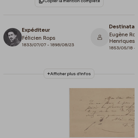
Copier la mention complète
Destinatai
Expéditeur
Eugène Rod
Félicien Rops
Henriques
1833/07/07 - 1898/08/23
1853/05/18 - 
N° d'inventaire
Collationnage
Afficher plus d'infos
Amis/RAM/107
Autographe
Date de fin
Cachet d'envoi
1890/12/19
1890/12/19
Lieu de conservation
Belgique, Province de Namur, musée Félicien
Rops, Les Amis du Musée Félicien Rops