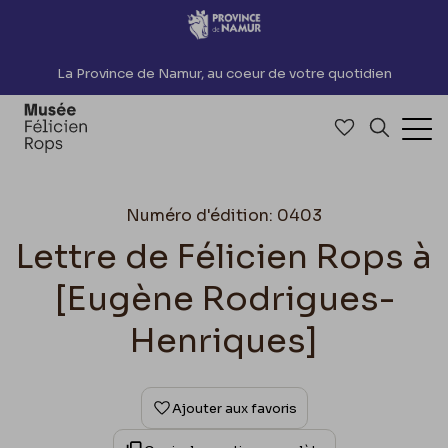
Accèder directement au contenu
La Province de Namur, au coeur de votre quotidien
Accéder à me
Recherch
Ouv
Numéro d'édition: 0403
Lettre de Félicien Rops à
[Eugène Rodrigues-
Henriques]
Ajouter aux favoris