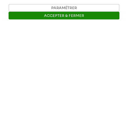
PARAMÉTRER
Nos coordonnées
ACCEPTER & FERMER
Tél: +32 81 77 67 55
Ouvrir la barre de gestion des 
E-mail: info@museerops.be
Instagram
Facebook
Ropslettres
Le site web du musée