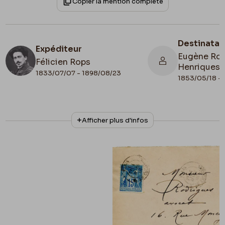
Copier la mention complète
Destinatai
Expéditeur
Eugène Rod
Félicien Rops
Henriques
1833/07/07 - 1898/08/23
1853/05/18 - 
N° d'inventaire
Collationnage
Afficher plus d'infos
Amis/RAM/75
Autographe
Date de fin
Cachet d'envoi
1886/03/01
1886/03/01
Lieu de conservation
Belgique, Province de Namur, musée Félicien
Rops, Les Amis du Musée Félicien Rops