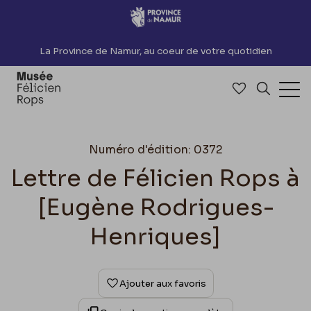
Accèder directement au contenu
La Province de Namur, au coeur de votre quotidien
Accéder à me
Recherch
Ouv
Numéro d'édition: 0372
Lettre de Félicien Rops à
[Eugène Rodrigues-
Henriques]
Ajouter aux favoris