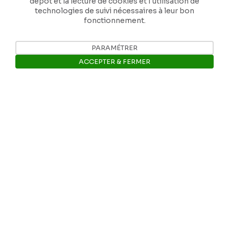
dépôt et la lecture de cookies et l'utilisation de
technologies de suivi nécessaires à leur bon
fonctionnement.
PARAMÉTRER
Nos coordonnées
ACCEPTER & FERMER
Tél: +32 81 77 67 55
Ouvrir la barre de gestion des 
E-mail: info@museerops.be
Instagram
Facebook
Ropslettres