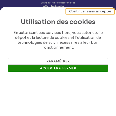
Continuer sans accepter
Utilisation des cookies
En autorisant ces services tiers, vous autorisez le
dépôt et la lecture de cookies et l'utilisation de
technologies de suivi nécessaires à leur bon
fonctionnement.
Nos coordonnées
PARAMÉTRER
ACCEPTER & FERMER
Tél: +32 81 77 67 55
Ouvrir la barre de gestion des 
E-mail: info@museerops.be
Instagram
Facebook