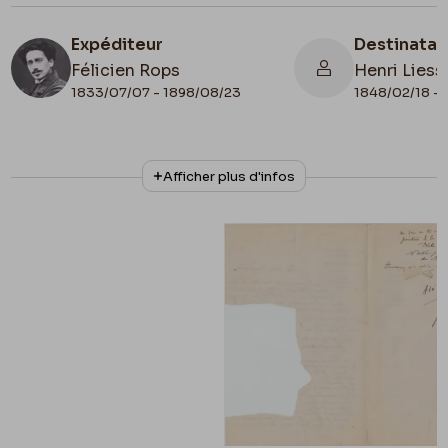
Expéditeur
Destinatai
Félicien Rops
Henri Liess
1833/07/07 - 1898/08/23
1848/02/18 - 
N° d'inventaire
Collationnage
Afficher plus d'infos
LEpr/67
Autographe
Lieu de conservation
Belgique, Province de Namur, musée Félicien
Rops, Province de Namur