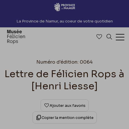
Accèder directement au contenu
La Province de Namur, au coeur de votre quotidien
Accéder à me
Recherch
Ouv
Numéro d'édition: 0064
Lettre de Félicien Rops à
[Henri Liesse]
Ajouter aux favoris
Copier la mention complète