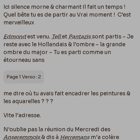
Ici silence morne & charmant il fait un temps !
Quel bête tu es de partir au Vrai moment ! C’est
merveilleux
Edmond
est venu.
Tell
et
Pantazis
sont partis – Je
reste avec le Hollandais & l’ombre – la grande
ombre du major – Tu es parti comme un
étourneau sans
Page 1 Verso : 2
me dire o
ù
tu avais fait encadrer les peintures &
les aquarelles ? ? ?
Vite l’adresse.
N’oublie pas la réunion du Mercredi des
Anseremmois
& dis à
Herremans
m’a colère