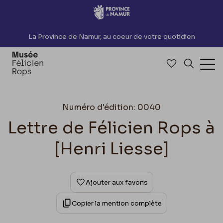
Accèder directement au contenu
La Province de Namur, au coeur de votre quotidien
Accéder à me
Recherch
Ouv
Numéro d'édition: 0040
Lettre de Félicien Rops à
[Henri Liesse]
Ajouter aux favoris
Copier la mention complète