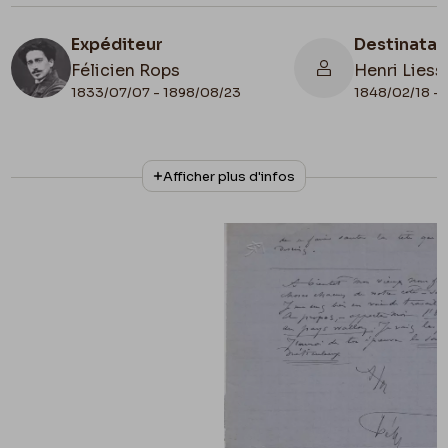
Expéditeur
Destinatai
Félicien Rops
Henri Liess
1833/07/07 - 1898/08/23
1848/02/18 - 
N° d'inventaire
Collationnage
Afficher plus d'infos
LEpr/43
Autographe
Lieu de conservation
Belgique, Province de Namur, musée Félicien
Rops, Province de Namur