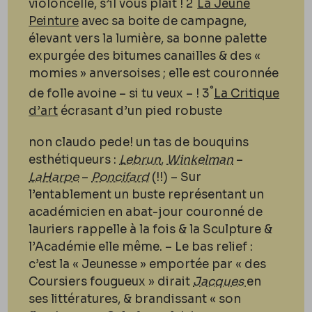
violoncelle, s’il vous plait ! 2
La Jeune
Peinture
avec sa boite de campagne,
élevant vers la lumière, sa bonne palette
expurgée des bitumes canailles & des «
momies » anversoises ; elle est couronnée
°
de folle avoine – si tu veux – ! 3
La Critique
d’art
écrasant d’un pied robuste
non claudo pede
! un tas de bouquins
esthétiqueurs :
Lebrun
,
Winkelman
–
LaHarpe
–
Poncifard
(!!) – Sur
l’entablement un buste représentant un
académicien en abat-jour couronné de
lauriers rappelle à la fois & la Sculpture &
l’Académie elle même. – Le bas relief :
c’est la « Jeunesse » emportée par « des
Coursiers fougueux » dirait
Jacques
en
ses littératures, & brandissant « son