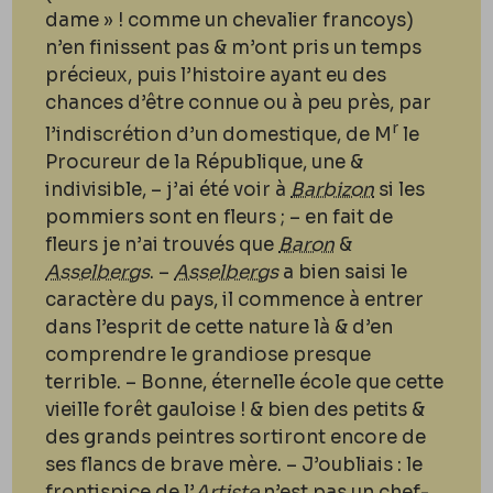
dame » ! comme un chevalier francoys)
n’en finissent pas & m’ont pris un temps
précieux, puis l’histoire ayant eu des
chances d’être connue ou à peu près, par
r
l’indiscrétion d’un domestique, de M
le
Procureur de la République, une &
indivisible, – j’ai été voir à
Barbizon
si les
pommiers sont en fleurs ; – en fait de
fleurs je n’ai trouvés que
Baron
&
Asselbergs
. –
Asselbergs
a bien saisi le
caractère du pays, il commence à entrer
dans l’esprit de cette nature là & d’en
comprendre le grandiose presque
terrible. – Bonne, éternelle école que cette
vieille forêt gauloise ! & bien des petits &
des grands peintres sortiront encore de
ses flancs de brave mère. – J’oubliais : le
frontispice de l’
Artiste
n’est pas un chef-