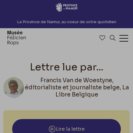
Accèder directement au contenu
La Province de Namur, au coeur de votre quotidien
Accéder à me
Recherch
Ouv
Lettre lue par...
Francis Van de Woestyne,
éditorialiste et journaliste belge, La
Libre Belgique
Lire la lettre