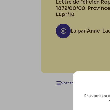
Lettre de Félicien Rops
1872/00/00. Province
LEpr/18
Lu par Anne-La
Voir toutes les lettres
En autorisant c