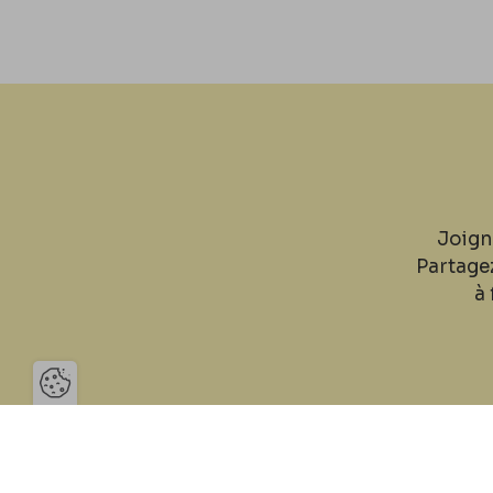
Joign
Partage
à 
Ouvrir la barre de gestion des 