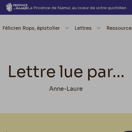
La Province de Namur, au coeur de votre quotidien
element.menu.open_menu
Félicien Rops, épistolier
element.menu.open_me
Lettres
element.
Ressource
Lettre lue par...
Anne-Laure