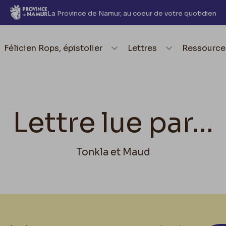
La Province de Namur, au coeur de votre quotidien
element.menu.open_menu
Félicien Rops, épistolier
element.menu.open_me
Lettres
element.
Ressource
Lettre lue par...
Tonkla et Maud