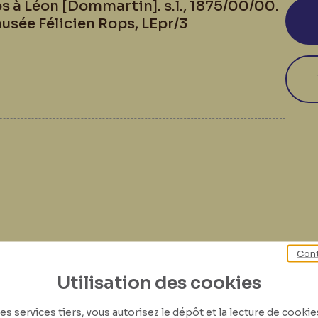
ps à Léon [Dommartin]. s.l., 1875/00/00.
usée Félicien Rops, LEpr/3
Cont
Utilisation des cookies
es services tiers, vous autorisez le dépôt et la lecture de cookies 