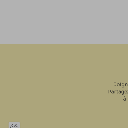
Joign
Partage
à 