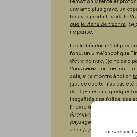
l’émotion latente et profo
une
âme plus grave
,
un espr
l’œuvre produit
. Voilà le V
que je viens de t’écrire
.
Le 
ne pense.
Les Imbéciles m’ont pris po
fond, un « mélancolique Ti
d’être peintre, (je ne sais pa
Vous serez comme moi :
un
cela, si je montre à toi en
t
justice que tu n’as pas ét
dont je me suis quelque foi
inégalités ces folies, ces s
l’heure & je
t’en ai su gré
. L
épreuves
, tu as touché du
paysage au rouleau
,
la Car
– sur
la Sieste
& ces chose
En autorisant c