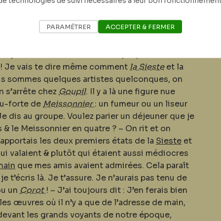
de technologies de suivi nécessaires à leur bon fonctionnement
PARAMÉTRER
ACCEPTER & FERMER
e de la virtuosité de pointe ou pour « épâter » les
r que je me suis souvent donné – par parenthèse. –
ai ! Je vais te dire même comment
la Sieste
et la
us sommes quelques artistes quelconques, on
n s’arrête chez
Goupil
. Il y a là une figure nue
au-forte de
Meissonnier
: un fumeur ou un liseur
e dis au groupe. Voulez parier un déjeuner que je
s & le Meissonnier en quatre ? – On rit et on
apportais les deux premiers états de la
Sieste
et
qui valaient
&
plutôt qui étaient aussi médiocres
main
que mes amis avaient admirées. Cela paraît
e t’écris là. Je t’assure. Je n’aurais pas tenu de
ou un
Corot
! – J’ai toujours dit : J’en ferais bien
t les œuvres o
ù
il n’y a que de l’adresse de main,
a devant les grands voyants de notre époque,