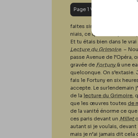
Page 1 Verso : 3
faites simplement pour fair
niais, ce qui est un plaisi
Et tu étais bien dans le vr
Lecture du Grimoire
. – No
passe Avenue de l’Opéra, o
gravée de
Fortuny
& une e
quelconque. On s’extasie. J
fais le Fortuny en six heure
accepte. Le surlendemain j’
de la
lecture du Grimoire
, 
que les œuvres toutes
de 
de la vanité énorme ce que j
ces paris devant un
Millet
autant si je voulais, devan
mais je n’ai jamais dit cel