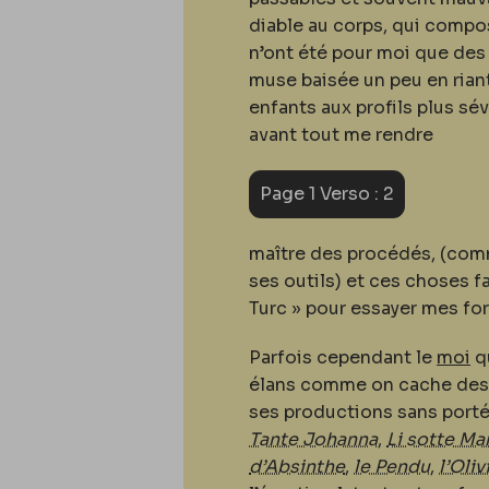
diable au corps, qui compo
n’ont été pour moi que des 
muse baisée un peu en rian
enfants aux profils plus sév
avant tout me rendre
Page 1 Verso : 2
maître des procédés, (comme
ses outils) et ces choses f
Turc » pour essayer mes fo
Parfois cependant le
moi
qu
élans comme on cache des ma
ses productions sans portée
Tante Johanna
,
Li sotte M
d’Absinthe
,
le Pendu
,
l’Oli