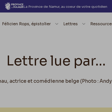
La Province de Namur, au coeur de votre quotidien
element.menu.open_menu
Félicien Rops, épistolier
element.menu.open_me
Lettres
element.
Ressource
Lettre lue par...
au, actrice et comédienne belge (Photo : Andy 