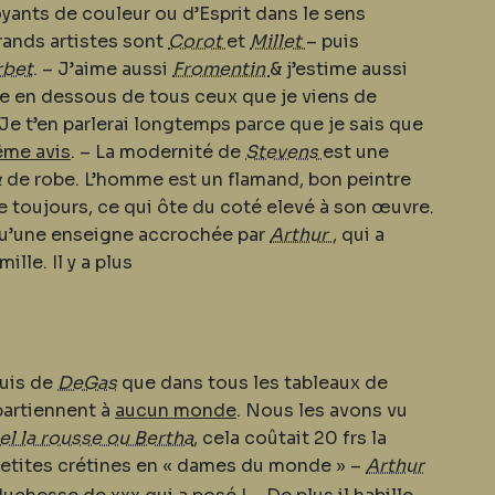
yants de couleur ou d’Esprit dans le sens
ands artistes sont
Corot
et
Millet
– puis
rbet
. – J’aime aussi
Fromentin
& j’estime aussi
e en dessous de tous ceux que je viens de
 Je t’en parlerai longtemps parce que je sais que
me avis
. – La modernité de
Stevens
est une
& de robe. L’homme est un flamand, bon peintre
 toujours, ce qui ôte du coté elevé à son œuvre.
qu’une enseigne accrochée par
Arthur
, qui a
ille. Il y a plus
uis de
DeGas
que dans tous les tableaux de
partiennent à
aucun monde
. Nous les avons vu
el la rousse ou Bertha
, cela coûtait 20 frs la
 petites crétines en « dames du monde » –
Arthur