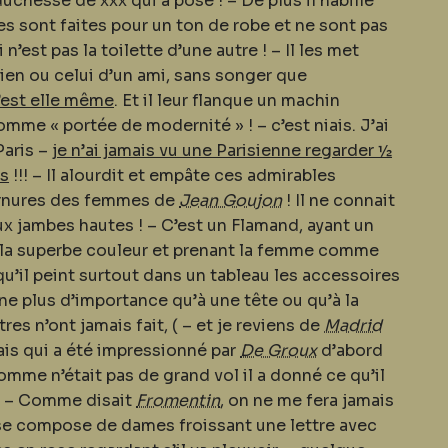
duchesse de xxx qui a posé ! – De plus il habille
s sont faites pour un ton de robe et ne sont pas
i n’est pas la toilette d’une autre ! – Il les met
sien ou celui d’un ami, sans songer que
’est elle même
. Et il leur flanque un machin
mme « portée de modernité » ! – c’est niais. J’ai
Paris –
je n’ai jamais vu une Parisienne regarder ½
is
!!! – Il alourdit et empâte ces admirables
ournures des femmes de
Jean Goujon
! Il ne connait
aux jambes hautes ! – C’est un Flamand, ayant un
e la superbe couleur et prenant la femme comme
qu’il peint surtout dans un tableau les accessoires
ne plus d’importance qu’à une tête ou qu’à la
es n’ont jamais fait, ( – et je reviens de
Madrid
mais qui a été impressionné par
De Groux
d’abord
Homme n’était pas de grand vol il a donné ce qu’il
. – Comme disait
Fromentin
, on ne me fera jamais
e compose de dames froissant une lettre avec