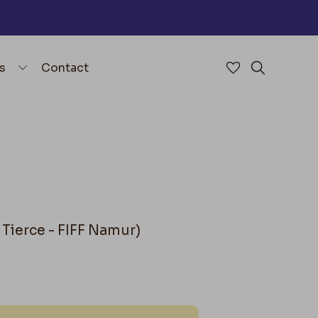
nu
menu.open_menu
s
Contact
Accéder à mes 
Rechercher
Tierce - FIFF Namur)