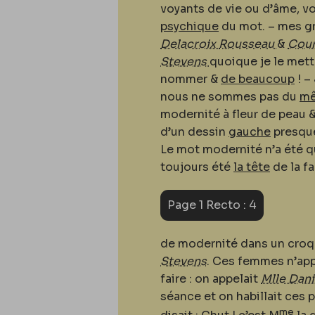
voyants de vie ou d’âme, vo
psychique
du mot. – mes gr
Delacroix
Rousseau
&
Cou
Stevens
quoique je le mett
nommer &
de beaucoup
! –
nous ne sommes pas du
mê
modernité à fleur de peau 
d’un dessin
gauche
presque
Le mot modernité n’a été 
toujours été
la tête
de la fam
Page 1 Recto : 4
de modernité dans un croq
Stevens
. Ces femmes n’ap
faire : on appelait
Mlle Dani
séance et on habillait ces
me