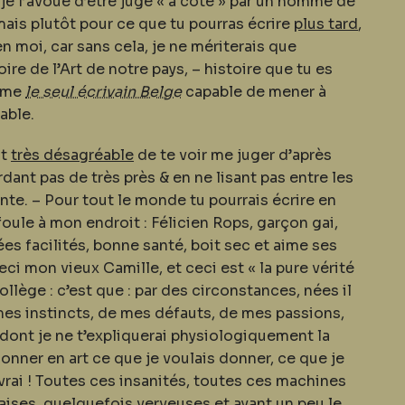
t je l’avoue d’être jugé « à coté » par un homme de
 mais plutôt pour ce que tu pourras écrire
plus tard
,
n moi, car sans cela, je ne mériterais que
ire de l’Art de notre pays, – histoire que tu es
omme
le seul écrivain Belge
capable de mener à
able.
nt
très désagréable
de te voir me juger d’après
dant pas de très près & en ne lisant pas entre les
ointe. – Pour tout le monde tu pourrais écrire en
foule à mon endroit : Félicien Rops, garçon gai,
ées facilités, bonne santé, boit sec et aime ses
i mon vieux Camille, et ceci est « la pure vérité
lège : c’est que : par des circonstances, nées il
es instincts, de mes défauts, de mes passions,
 dont je ne t’expliquerai physiologiquement la
donner en art ce que je voulais donner, ce que je
 vivrai ! Toutes ces insanités, toutes ces machines
ises, quelquefois verveuses et ayant un peu le