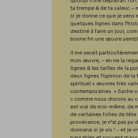
quoiqu’il me déplairait for
ta trempe & de ta valeur, –
si je donne ce que je sens e
quelques lignes dans l’histo
destiné à faire un jour, c
bonne fin une œuvre sembl
Il me serait particulièreme
mon œuvre, – en ne la regar
lignes & les tailles de la p
deux lignes l’opinion de la 
spirituel « œuvres très vari
contemporaines. » Sache cec
» comme nous disions au col
est vrai de moi-même, de m
de certaines folies de tête
provenance, je n’ai pas pu 
donnerai si je vis ! – et je
passables et souvent mauva