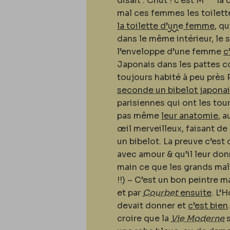
disait : Chut ! c’est M
la 
mal ces femmes les toilette
la toilette d’
une
femme
, qu
dans le même intérieur, le 
l’enveloppe d’une femme
c
Japonais dans les pattes co
toujours habité à peu près 
seconde un bibelot japona
parisiennes qui ont les t
pas même
leur anatomie
, 
œil merveilleux, faisant d
un bibelot. La preuve c’est 
avec amour & qu’il leur don
main ce que les grands maîtr
!!) – C’est un bon peintre 
et par
Courbet
ensuite
. L’
devait donner et
c’est bien
croire que la
Vie Moderne
s