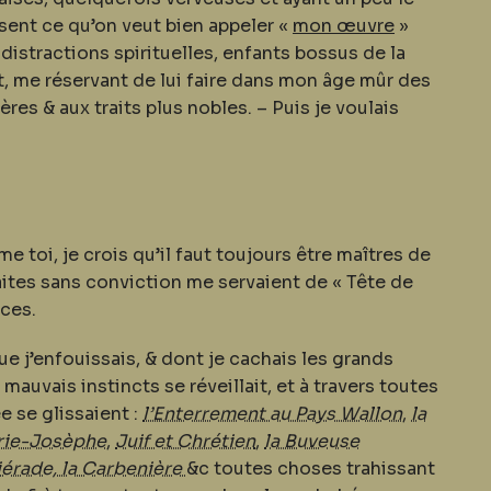
sent ce qu’on veut bien appeler «
mon œuvre
»
distractions spirituelles, enfants bossus de la
t, me réservant de lui faire dans mon âge mûr des
ères & aux traits plus nobles. – Puis je voulais
 toi, je crois qu’il faut toujours être maîtres de
aites sans conviction me servaient de « Tête de
rces.
e j’enfouissais, & dont je cachais les grands
uvais instincts se réveillait, et à travers toutes
 se glissaient :
l’Enterrement au Pays Wallon
,
la
arie-Josèphe
,
Juif et Chrétien
,
la Buveuse
viérade,
la Carbenière
&c toutes choses trahissant