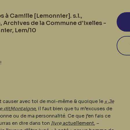
s à Camille [Lemonnier]. s.l.,
, Archives de la Commune d'Ixelles -
nier, Lem/10
!
t causer avec toi de moi-même & quoique le
« Je
e dit
Montaigne
, il faut bien que tu m’excuses de
onne ou de ma personnalité. Ce que j’en fais ce
urras en dire dans ton
livre
actuellement
, –