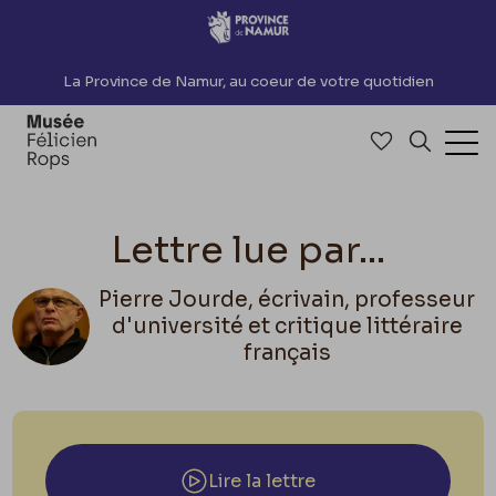
Accèder directement au contenu
La Province de Namur, au coeur de votre quotidien
Accéder à me
Recherch
Ouv
Lettre lue par...
Pierre Jourde, écrivain, professeur
d'université et critique littéraire
français
Lire la lettre