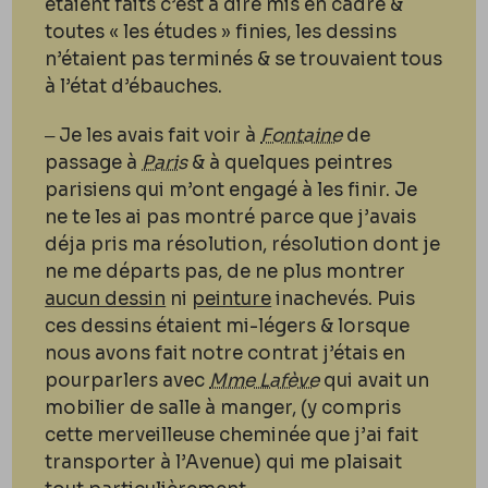
étaient faits c’est à dire mis en cadre &
toutes « les études » finies, les dessins
n’étaient pas terminés & se trouvaient tous
à l’état d’ébauches.
‒ Je les avais fait voir à
Fontaine
de
passage à
Paris
& à quelques peintres
parisiens qui m’ont engagé à les finir. Je
ne te les ai pas montré parce que j’avais
déja pris ma résolution, résolution dont je
ne me départs pas, de ne plus montrer
aucun dessin
ni
peinture
inachevés. Puis
ces dessins étaient mi-légers & lorsque
nous avons fait notre contrat j’étais en
pourparlers avec
Mme Lafève
qui avait un
mobilier de salle à manger, (y compris
cette merveilleuse cheminée que j’ai fait
transporter à l’Avenue) qui me plaisait