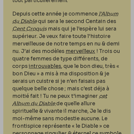
tout particulièrement
Depuis cette année je commence
l’Album
du Diable
qui sera le second Centain des
Cent Croquis
mais qui je l’espère lui sera
supérieur. Je veux faire toute l’histoire
merveilleuse de notre temps en nu & demi
nu. J’ai des modèles
merveilleux
! Trois ou
quatre femmes de type différents, de
corps
introuvables
, que le bon dieu, très «
bon Dieu » a mis à ma disposition & je
serais un cuistre si je n’en faisais pas
quelque belle chose ; mais c’est déja à
moitié fait ! Tu ne peux t’imaginer
cet
Album du Diable
de quelle allure
spirituelle & vivante il marche, Je le dis
moi-même sans modestie aucune. Le
frontispice représente « le Diable » ce
personnage singulier & éternel ce symbole