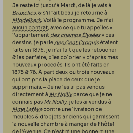
Je reste ici jusqu’à Mardi, de là je vais à
Bruxelles
, & s’il fait beau je retourne à
Middelkerk
. Voilà le programme. Je n’ai
aucun contrat
, avec ce que tu appelles «
l’appartement
des champs Élysées
» ces
dessins, je parle
des Cent Croquis
étaient
faits en 1876, je n’ai fait que les retoucher
& les parfaire, « les colorier » d’après mes
nouveaux procédés. Ils ont été faits en
1875 & 76. À part deux ou trois nouveaux
qui ont pris la place de ceux que je
supprimais. ‒ Je ne les ai pas vendus
directement à
Mr Noilly
parce que je ne
connais pas
Mr Noilly
, je les ai vendus à
Mme Lafève
contre une livraison de
meubles & d’objets anciens qui garnissent
la nouvelle chambre à manger de l’hôtel
de l’Avenue. Ce n’est ni une bonne ni une