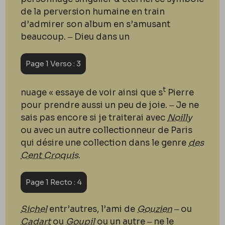
de la perversion humaine en train
d’admirer son album en s’amusant
beaucoup. ‒ Dieu dans un
Page 1 Verso : 3
t
nuage « essaye de voir ainsi que s
Pierre
pour prendre aussi un peu de joie. ‒ Je ne
sais pas encore si je traiterai avec
Noilly
ou avec un autre collectionneur de Paris
qui désire une collection dans le genre
des
Cent Croquis
.
Page 1 Recto : 4
Sichel
entr’autres, l’ami de
Gouzien
‒ ou
Cadart
ou
Goupil
ou un autre ‒ ne le