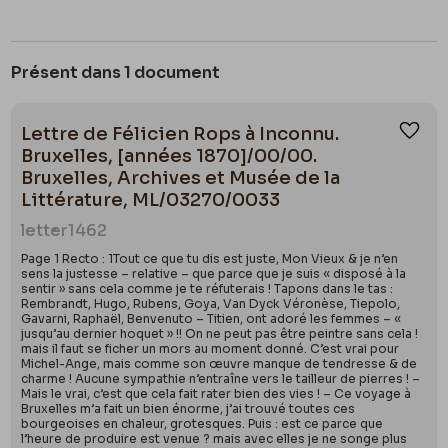
Présent dans 1 document
Lettre de Félicien Rops à Inconnu.
Ajou
Bruxelles, [années 1870]/00/00.
Bruxelles, Archives et Musée de la
Littérature, ML/03270/0033
letter
1462
Page 1 Recto : 1Tout ce que tu dis est juste, Mon Vieux & je n’en
sens la justesse – relative – que parce que je suis « disposé à la
sentir » sans cela comme je te réfuterais ! Tapons dans le tas :
Rembrandt, Hugo, Rubens, Goya, Van Dyck Véronèse, Tiepolo,
Gavarni, Raphaël, Benvenuto – Titien, ont adoré les femmes – «
jusqu’au dernier hoquet » !! On ne peut pas être peintre sans cela !
mais il faut se ficher un mors au moment donné. C’est vrai pour
Michel-Ange, mais comme son œuvre manque de tendresse & de
charme ! Aucune sympathie n’entraîne vers le tailleur de pierres ! –
Mais le vrai, c’est que cela fait rater bien des vies ! – Ce voyage à
Bruxelles m’a fait un bien énorme, j’ai trouvé toutes ces
bourgeoises en chaleur, grotesques. Puis : est ce parce que
l’heure de produire est venue ? mais avec elles je ne songe plus