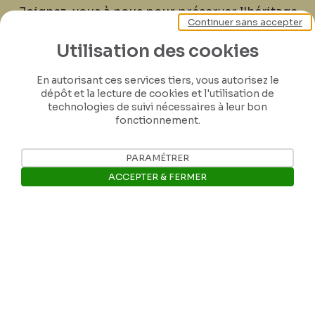
Joignez-vous à nous pour préserver l'héritage
Continuer sans accepter
de Félicien Rops ! Partagez vos lettres,
documents et connaissances afin de
Utilisation des cookies
contribuer à faire perdurer son œuvre pour
En autorisant ces services tiers, vous autorisez le
les générations futures.
dépôt et la lecture de cookies et l'utilisation de
technologies de suivi nécessaires à leur bon
fonctionnement.
Je contribue
PARAMÉTRER
ACCEPTER & FERMER
Ouvrir la barre de gestion des 