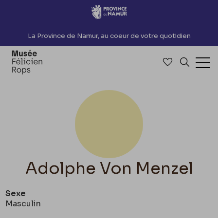
Accèder directement au contenu
La Province de Namur, au coeur de votre quotidien
Accéder à me
Recherch
Ouv
Adolphe Von Menzel
Sexe
Masculin