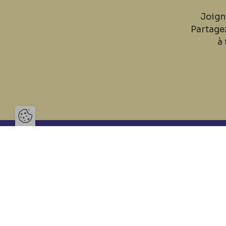
Joign
Partage
à 
Ouvrir la barre de gestion des 