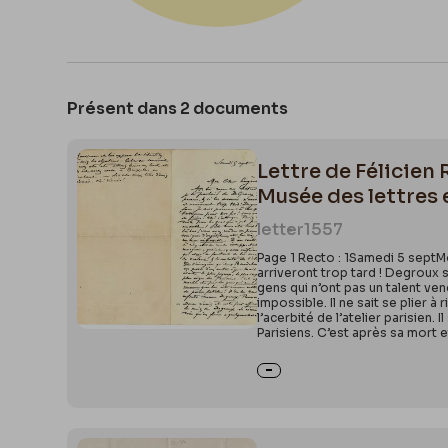
Présent dans 2 documents
Lettre de Félicien
Musée des lettres 
letter
1557
Page 1 Recto : 1Samedi 5 septMo
arriveront trop tard ! Degroux se
gens qui n’ont pas un talent ven
impossible. Il ne sait se plier 
l’acerbité de l’atelier parisien.
Parisiens. C’est après sa mort 