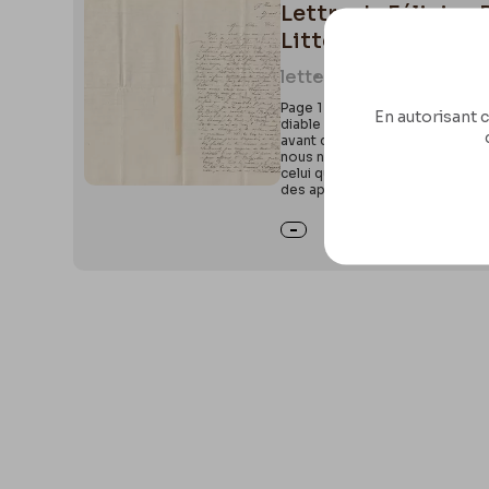
Lettre de Félicien 
Littérature, ML/
letter
1921
Page 1 Recto : 117 Rue Mosnier.
En autorisant c
diable de bon garçon traînard d’
avant de faire ton frontispice &
nous n’avançons pas ! Je suis pr
celui que nous avons choisi avec
des apparitions fugitives. Aujourd