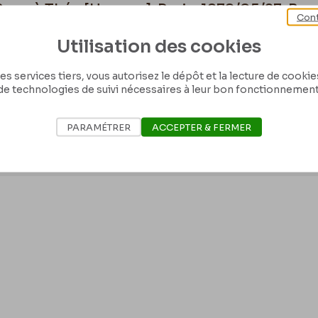
Rops à Théo [Hannon]. Paris, 1879/05/27. Brux
Cont
00026/0039
Utilisation des cookies
27 mai 1879Mon Cher Théo,Mais ce n’est pas moi qui te retarde dans la publ
es services tiers, vous autorisez le dépôt et la lecture de cookies 
Evely ! Voilà six grandes semaines que je lui ai donné six petits croquis à 
de technologies de suivi nécessaires à leur bon fonctionnement
 il n’y a pas moyen de les avoir. – Il me raconte des histoires de « bains d
êt à faire tout ce que tu voudras, & à ton entière disposition. – Écris lui un
 Huysmans. – Je suis revenu ici depuis deux jours & voilà trois mois que j’a
hui j’y rentre et je n’en partirai que fin juillet. Le Bailly a raconté aux Bruxe
PARAMÉTRER
ACCEPTER & FERMER