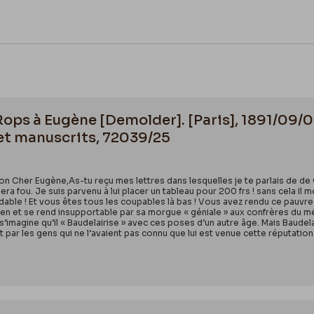
 Rops à Eugène [Demolder]. [Paris], 1891/09/0
et manuscrits, 72039/25
n Cher Eugène,As-tu reçu mes lettres dans lesquelles je te parlais de de G
ra fou. Je suis parvenu à lui placer un tableau pour 200 frs ! sans cela il mo
dable ! Et vous êtes tous les coupables là bas ! Vous avez rendu ce pauvre 
à rien et se rend insupportable par sa morgue « géniale » aux confrères du mét
 Il s’imagine qu’il « Baudelairise » avec ces poses d’un autre âge. Mais Baudel
et par les gens qui ne l’avaient pas connu que lui est venue cette réputati