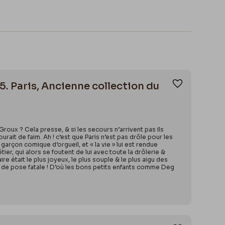
5. Paris, Ancienne collection du
Ajouter aux
roux ? Cela presse, & si les secours n’arrivent pas ils
urait de faim. Ah ! c’est que Paris n’est pas drôle pour les
garçon comique d’orgueil, et « la vie » lui est rendue
ier, qui alors se foutent de lui avec toute la drôlerie &
aire était le plus joyeux, le plus souple & le plus aigu des
on de pose fatale ! D’où les bons petits enfants comme Deg