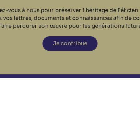
ez-vous à nous pour préserver l'héritage de Félicien 
z vos lettres, documents et connaissances afin de co
faire perdurer son œuvre pour les générations futur
Je contribue
cookies
Nos coordonnées
Tél: +32 81 77 67 55