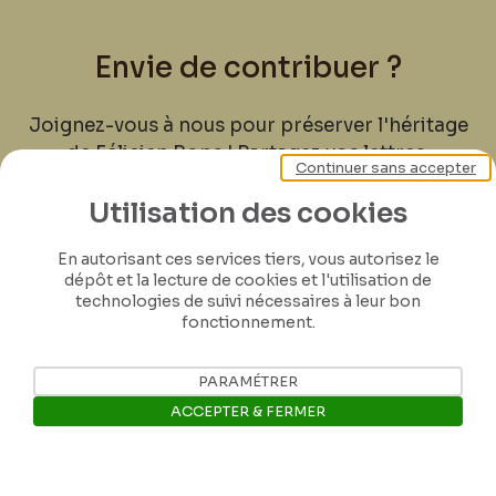
Envie de contribuer ?
Joignez-vous à nous pour préserver l'héritage
de Félicien Rops ! Partagez vos lettres,
Continuer sans accepter
documents et connaissances afin de
Utilisation des cookies
contribuer à faire perdurer son œuvre pour
les générations futures.
En autorisant ces services tiers, vous autorisez le
dépôt et la lecture de cookies et l'utilisation de
Je contribue
technologies de suivi nécessaires à leur bon
fonctionnement.
PARAMÉTRER
ACCEPTER & FERMER
Ouvrir la barre de gestion des 