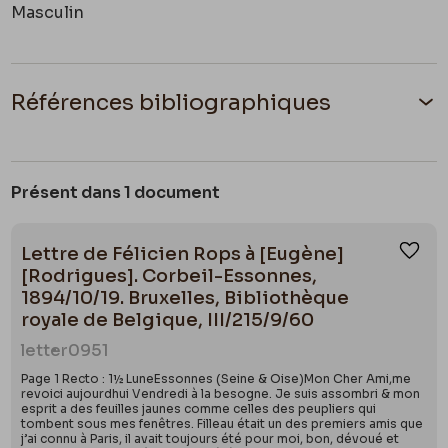
Masculin
Références bibliographiques
Poète britannique
Présent dans 1 document
Lettre de Félicien Rops à [Eugène]
Ajou
[Rodrigues]. Corbeil-Essonnes,
1894/10/19. Bruxelles, Bibliothèque
royale de Belgique, III/215/9/60
letter
0951
Page 1 Recto : 1½ LuneEssonnes (Seine & Oise)Mon Cher Ami,me
revoici aujourdhui Vendredi à la besogne. Je suis assombri & mon
esprit a des feuilles jaunes comme celles des peupliers qui
tombent sous mes fenêtres. Filleau était un des premiers amis que
j’ai connu à Paris, il avait toujours été pour moi, bon, dévoué et