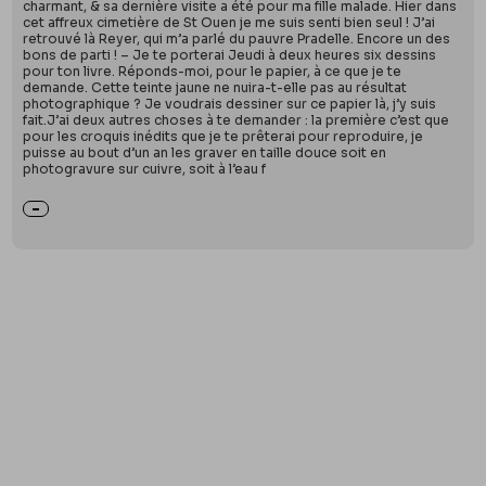
charmant, & sa dernière visite a été pour ma fille malade. Hier dans
cet affreux cimetière de St Ouen je me suis senti bien seul ! J’ai
retrouvé là Reyer, qui m’a parlé du pauvre Pradelle. Encore un des
bons de parti ! – Je te porterai Jeudi à deux heures six dessins
pour ton livre. Réponds-moi, pour le papier, à ce que je te
demande. Cette teinte jaune ne nuira-t-elle pas au résultat
photographique ? Je voudrais dessiner sur ce papier là, j’y suis
fait.J’ai deux autres choses à te demander : la première c’est que
pour les croquis inédits que je te prêterai pour reproduire, je
puisse au bout d’un an les graver en taille douce soit en
photogravure sur cuivre, soit à l’eau f