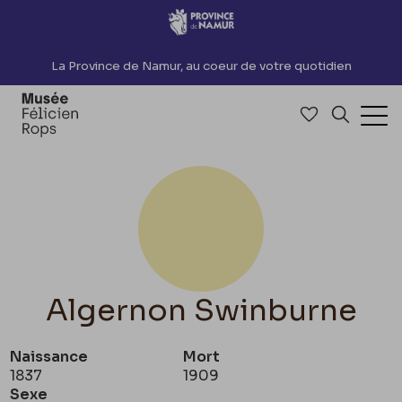
Accèder directement au contenu
La Province de Namur, au coeur de votre quotidien
Accéder à me
Recherch
Ouv
Algernon Swinburne
Naissance
Mort
1837
1909
Sexe