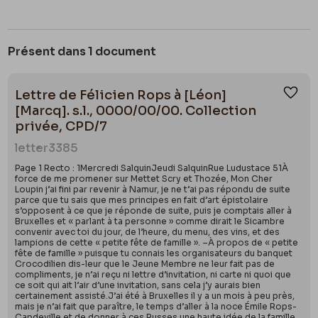
Présent dans 1 document
Lettre de Félicien Rops à [Léon]
Ajou
[Marcq]. s.l., 0000/00/00. Collection
privée, CPD/7
letter
3385
Page 1 Recto : 1Mercredi SalquinJeudi SalquinRue Ludustace 51À
force de me promener sur Mettet Scry et Thozée, Mon Cher
Loupin j’ai fini par revenir à Namur, je ne t’ai pas répondu de suite
parce que tu sais que mes principes en fait d’art épistolaire
s’opposent à ce que je réponde de suite, puis je comptais aller à
Bruxelles et « parlant à ta personne » comme dirait le Sicambre
convenir avec toi du jour, de l’heure, du menu, des vins, et des
lampions de cette « petite fête de famille ». –À propos de « petite
fête de famille » puisque tu connais les organisateurs du banquet
Crocodilien dis-leur que le Jeune Membre ne leur fait pas de
compliments, je n’ai reçu ni lettre d’invitation, ni carte ni quoi que
ce soit qui ait l’air d’une invitation, sans cela j’y aurais bien
certainement assisté.J’ai été à Bruxelles il y a un mois à peu près,
mais je n’ai fait que paraître, le temps d’aller à la noce Émile Rops-
Capdeville et de donner à ces Russes une haute idée de la famille