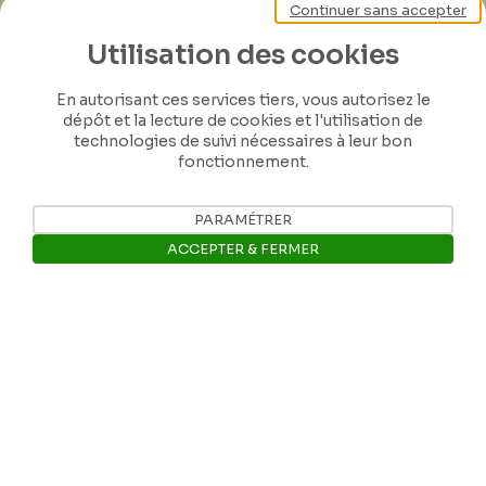
Continuer sans accepter
de Félicien Rops ! Partagez vos lettres,
Utilisation des cookies
documents et connaissances afin de
contribuer à faire perdurer son œuvre pour
En autorisant ces services tiers, vous autorisez le
les générations futures.
dépôt et la lecture de cookies et l'utilisation de
technologies de suivi nécessaires à leur bon
fonctionnement.
Je contribue
PARAMÉTRER
ACCEPTER & FERMER
Ouvrir la barre de gestion des 