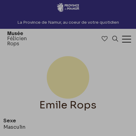
Accèder directement au contenu
La Province de Namur, au coeur de votre quotidien
Accéder à me
Recherch
Ouv
Emile Rops
Sexe
Masculin