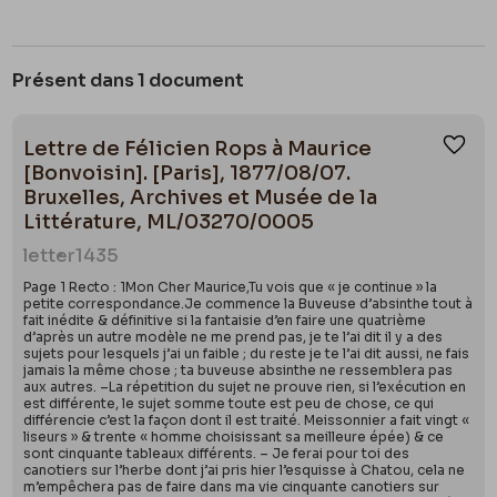
Présent dans 1 document
Lettre de Félicien Rops à Maurice
Ajou
[Bonvoisin]. [Paris], 1877/08/07.
Bruxelles, Archives et Musée de la
Littérature, ML/03270/0005
letter
1435
Page 1 Recto : 1Mon Cher Maurice,Tu vois que « je continue » la
petite correspondance.Je commence la Buveuse d’absinthe tout à
fait inédite & définitive si la fantaisie d’en faire une quatrième
d’après un autre modèle ne me prend pas, je te l’ai dit il y a des
sujets pour lesquels j’ai un faible ; du reste je te l’ai dit aussi, ne fais
jamais la même chose ; ta buveuse absinthe ne ressemblera pas
aux autres. –La répetition du sujet ne prouve rien, si l’exécution en
est différente, le sujet somme toute est peu de chose, ce qui
différencie c’est la façon dont il est traité. Meissonnier a fait vingt «
liseurs » & trente « homme choisissant sa meilleure épée) & ce
sont cinquante tableaux différents. – Je ferai pour toi des
canotiers sur l’herbe dont j’ai pris hier l’esquisse à Chatou, cela ne
m’empêchera pas de faire dans ma vie cinquante canotiers sur