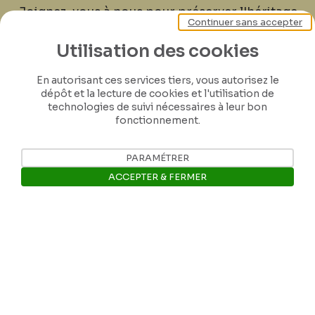
Joignez-vous à nous pour préserver l'héritage
Continuer sans accepter
de Félicien Rops ! Partagez vos lettres,
documents et connaissances afin de
Utilisation des cookies
contribuer à faire perdurer son œuvre pour
En autorisant ces services tiers, vous autorisez le
les générations futures.
dépôt et la lecture de cookies et l'utilisation de
technologies de suivi nécessaires à leur bon
fonctionnement.
Je contribue
PARAMÉTRER
ACCEPTER & FERMER
Ouvrir la barre de gestion des 