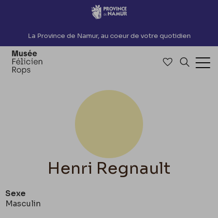
Accèder directement au contenu
La Province de Namur, au coeur de votre quotidien
Accéder à me
Recherch
Ouv
Henri Regnault
Sexe
Masculin